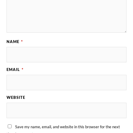
NAME
*
EMAIL
*
WEBSITE
Save my name, email, and website in this browser for the next