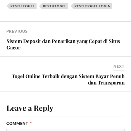
RESTU TOGEL
RESTUTOGEL
RESTUTOGEL LOGIN
PREVIOUS
Sistem Deposit dan Penarikan yang Cepat di Situs
Gacor
NEXT
Togel Online Terbaik dengan Sistem Bayar Penuh
dan Transparan
Leave a Reply
COMMENT
*