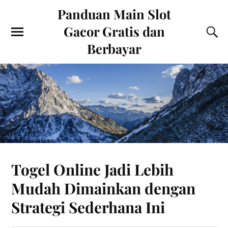
Panduan Main Slot
Gacor Gratis dan
Berbayar
Togel Online Jadi Lebih
Mudah Dimainkan dengan
Strategi Sederhana Ini