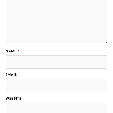
NAME
*
EMAIL
*
WEBSITE