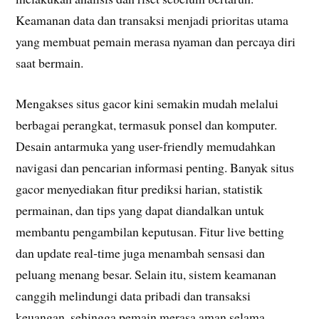
Keamanan data dan transaksi menjadi prioritas utama
yang membuat pemain merasa nyaman dan percaya diri
saat bermain.
Mengakses situs gacor kini semakin mudah melalui
berbagai perangkat, termasuk ponsel dan komputer.
Desain antarmuka yang user-friendly memudahkan
navigasi dan pencarian informasi penting. Banyak situs
gacor menyediakan fitur prediksi harian, statistik
permainan, dan tips yang dapat diandalkan untuk
membantu pengambilan keputusan. Fitur live betting
dan update real-time juga menambah sensasi dan
peluang menang besar. Selain itu, sistem keamanan
canggih melindungi data pribadi dan transaksi
keuangan, sehingga pemain merasa aman selama