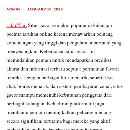
ADMIN
JANUARY 10, 2026
sakti55.id
Situs gacor semakin populer di kalangan
pecinta taruhan online karena menawarkan peluang
kemenangan yang tinggi dan pengalaman bermain yang
menyenangkan. Keberadaan situs gacor ini
memudahkan pemain untuk mendapatkan prediksi
akurat dan informasi terbaru seputar permainan favorit
mereka. Dengan berbagai fitur menarik, seperti live
chat, bonus menarik, dan sistem pembayaran cepat, situs
gacor mampu memenuhi kebutuhan pengguna dari
berbagai kalangan. Kehadiran platform ini juga
membantu pemain meningkatkan peluang menang
secara signifikan, terutama bagi mereka yang aktif
melakukan analisis dan riset sebelum bertaruh.