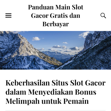
Panduan Main Slot
Gacor Gratis dan
Berbayar
Keberhasilan Situs Slot Gacor
dalam Menyediakan Bonus
Melimpah untuk Pemain