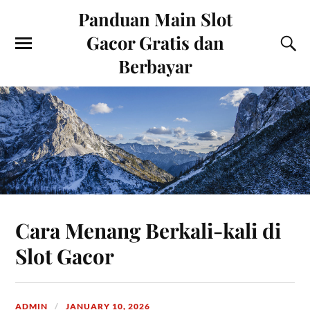
Panduan Main Slot
Gacor Gratis dan
Berbayar
Cara Menang Berkali-kali di
Slot Gacor
ADMIN
JANUARY 10, 2026