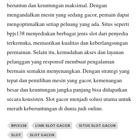
beruntun dan keuntungan maksimal. Dengan
mengandalkan mesin yang sedang gacor, pemain dapat
mengoptimalkan setiap peluang yang ada. Situs seperti
bpjs138 menyediakan berbagai jenis slot dari penyedia
terkemuka, memastikan kualitas dan keberlangsungan
permainan. Selain itu, kemudahan akses dan layanan
pelanggan yang responsif membuat pengalaman
bermain semakin menyenangkan. Dengan strategi yang
tepat dan pemilihan mesin yang gacor, kemenangan
besar dan keuntungan jangka panjang bisa didapatkan
secara konsisten. Slot gacor menjadi solusi utama untuk
meraih keberuntungan di dunia judi online.
BPJS138
LINK SLOT GACOR
SITUS SLOT GACOR
SLOT
SLOT GACOR