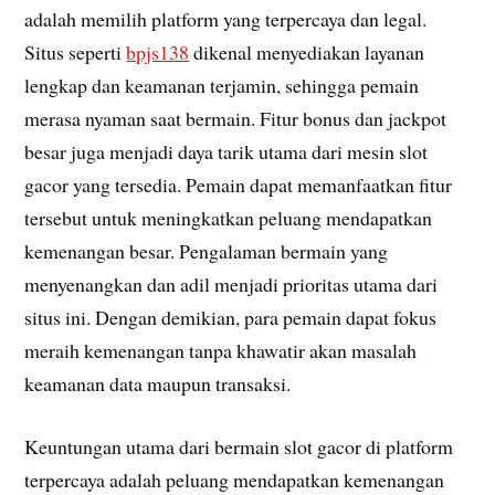
adalah memilih platform yang terpercaya dan legal.
Situs seperti
bpjs138
dikenal menyediakan layanan
lengkap dan keamanan terjamin, sehingga pemain
merasa nyaman saat bermain. Fitur bonus dan jackpot
besar juga menjadi daya tarik utama dari mesin slot
gacor yang tersedia. Pemain dapat memanfaatkan fitur
tersebut untuk meningkatkan peluang mendapatkan
kemenangan besar. Pengalaman bermain yang
menyenangkan dan adil menjadi prioritas utama dari
situs ini. Dengan demikian, para pemain dapat fokus
meraih kemenangan tanpa khawatir akan masalah
keamanan data maupun transaksi.
Keuntungan utama dari bermain slot gacor di platform
terpercaya adalah peluang mendapatkan kemenangan