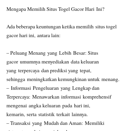
Mengapa Memilih Situs Togel Gacor Hari Ini?
Ada beberapa keuntungan ketika memilih situs togel
gacor hari ini, antara lain:
– Peluang Menang yang Lebih Besar: Situs
gacor umumnya menyediakan data keluaran
yang terpercaya dan prediksi yang tepat,
sehingga meningkatkan kemungkinan untuk menang.
– Informasi Pengeluaran yang Lengkap dan
Terpercaya: Menawarkan informasi komprehensif
mengenai angka keluaran pada hari ini,
kemarin, serta statistik terkait lainnya.
– Transaksi yang Mudah dan Aman: Memiliki