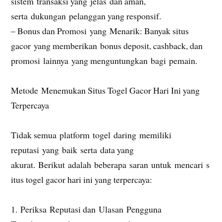
sistem transaksi yang jelas dan aman,
serta dukungan pelanggan yang responsif.
– Bonus dan Promosi yang Menarik: Banyak situs
gacor yang memberikan bonus deposit, cashback, dan
promosi lainnya yang menguntungkan bagi pemain.
Metode Menemukan Situs Togel Gacor Hari Ini yang
Terpercaya
Tidak semua platform togel daring memiliki
reputasi yang baik serta data yang
akurat. Berikut adalah beberapa saran untuk mencari s
itus togel gacor hari ini yang terpercaya:
1. Periksa Reputasi dan Ulasan Pengguna