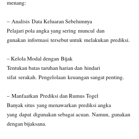
menang:
– Analisis Data Keluaran Sebelumnya
Pelajari pola angka yang sering muncul dan
gunakan informasi tersebut untuk melakukan prediksi.
– Kelola Modal dengan Bijak
Tentukan batas taruhan harian dan hindari
sifat serakah. Pengelolaan keuangan sangat penting.
– Manfaatkan Prediksi dan Rumus Togel
Banyak situs yang menawarkan prediksi angka
yang dapat digunakan sebagai acuan. Namun, gunakan
dengan bijaksana.