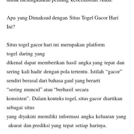
Apa yang Dimaksud dengan Situs Togel Gacor Hari
Ini?
Situs togel gacor hari ini merupakan platform
togel daring yang
dikenal dapat memberikan hasil angka yang tepat dan
sering kali hadir dengan pola tertentu. Istilah “gacor”
sendiri berasal dari bahasa gaul yang berarti
“sering muncul” atau “berhasil secara
konsisten”. Dalam konteks togel, situs gacor diartikan
sebagai situs
yang diyakini memiliki informasi angka keluaran yang
akurat dan prediksi yang tepat setiap harinya.