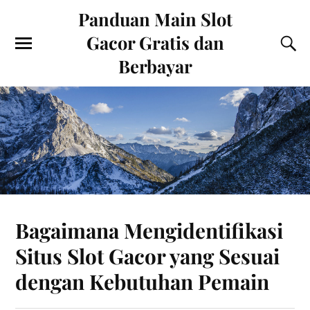
Panduan Main Slot
Gacor Gratis dan
Berbayar
Bagaimana Mengidentifikasi
Situs Slot Gacor yang Sesuai
dengan Kebutuhan Pemain