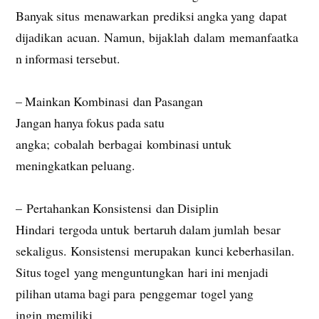
Banyak situs menawarkan prediksi angka yang dapat
dijadikan acuan. Namun, bijaklah dalam memanfaatka
n informasi tersebut.
– Mainkan Kombinasi dan Pasangan
Jangan hanya fokus pada satu
angka; cobalah berbagai kombinasi untuk
meningkatkan peluang.
– Pertahankan Konsistensi dan Disiplin
Hindari tergoda untuk bertaruh dalam jumlah besar
sekaligus. Konsistensi merupakan kunci keberhasilan.
Situs togel yang menguntungkan hari ini menjadi
pilihan utama bagi para penggemar togel yang
ingin memiliki