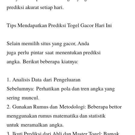
prediksi akurat setiap hari.
Tips Mendapatkan Prediksi Togel Gacor Hari Ini
Selain memilih situs yang gacor, Anda
juga perlu pintar saat menentukan prediksi
angka. Berikut beberapa kiatnya:
1. Analisis Data dari Pengeluaran
Sebelumnya: Perhatikan pola dan tren angka yang
sering muncul.
2. Gunakan Rumus dan Metodologi: Beberapa bettor
menggunakan rumus matematika dan statistik
untuk meramalkan angka.
3. Ikuti Prediksi dari Ahli dan Master Togel: Banyak