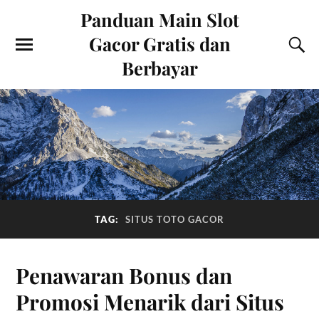
Panduan Main Slot
Gacor Gratis dan
Berbayar
TAG:
SITUS TOTO GACOR
Penawaran Bonus dan
Promosi Menarik dari Situs