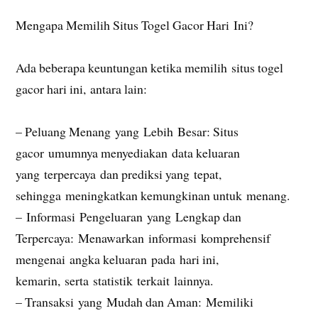
Mengapa Memilih Situs Togel Gacor Hari Ini?
Ada beberapa keuntungan ketika memilih situs togel
gacor hari ini, antara lain:
– Peluang Menang yang Lebih Besar: Situs
gacor umumnya menyediakan data keluaran
yang terpercaya dan prediksi yang tepat,
sehingga meningkatkan kemungkinan untuk menang.
– Informasi Pengeluaran yang Lengkap dan
Terpercaya: Menawarkan informasi komprehensif
mengenai angka keluaran pada hari ini,
kemarin, serta statistik terkait lainnya.
– Transaksi yang Mudah dan Aman: Memiliki