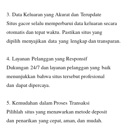
3. Data Keluaran yang Akurat dan Terupdate
Situs gacor selalu memperbarui data keluaran secara
otomatis dan tepat waktu. Pastikan situs yang
dipilih menyajikan data yang lengkap dan transparan.
4. Layanan Pelanggan yang Responsif
Dukungan 24/7 dan layanan pelanggan yang baik
menunjukkan bahwa situs tersebut profesional
dan dapat dipercaya.
5. Kemudahan dalam Proses Transaksi
Pilihlah situs yang menawarkan metode deposit
dan penarikan yang cepat, aman, dan mudah.