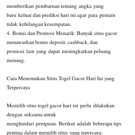
memberikan pembaruan tentang angka yang
baru keluar dan prediksi hari ini agar para pemain
tidak kehilangan kesempatan.
4. Bonus dan Promosi Menarik: Banyak situs gacor
menawarkan bonus deposit, cashback, dan
promosi lain yang dapat meningkatkan peluang
menang.
Cara Menemukan Situs Togel Gacor Hari Ini yang
Terpercaya
Memilih situs togel gacor hari ini perlu dilakukan
dengan seksama untuk
menghindari penipuan. Berikut adalah beberapa tips
penting dalam memilih situs yang tepercaya: