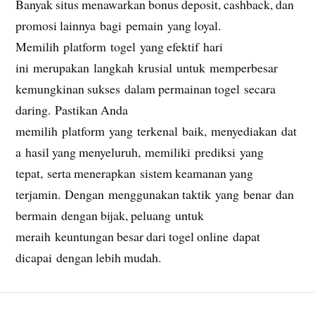
Banyak situs menawarkan bonus deposit, cashback, dan
promosi lainnya bagi pemain yang loyal.
Memilih platform togel yang efektif hari
ini merupakan langkah krusial untuk memperbesar
kemungkinan sukses dalam permainan togel secara
daring. Pastikan Anda
memilih platform yang terkenal baik, menyediakan dat
a hasil yang menyeluruh, memiliki prediksi yang
tepat, serta menerapkan sistem keamanan yang
terjamin. Dengan menggunakan taktik yang benar dan
bermain dengan bijak, peluang untuk
meraih keuntungan besar dari togel online dapat
dicapai dengan lebih mudah.