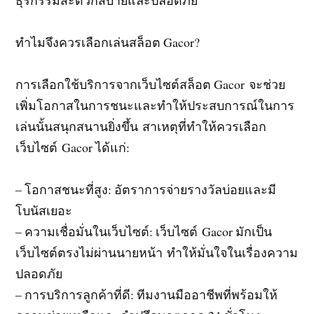
ธุรกรรมสะดวกสบายและปลอดภัย
ทำไมจึงควรเลือกเล่นสล็อต Gacor?
การเลือกใช้บริการจากเว็บไซต์สล็อต Gacor จะช่วย
เพิ่มโอกาสในการชนะและทำให้ประสบการณ์ในการ
เล่นนั้นสนุกสนานยิ่งขึ้น สาเหตุที่ทำให้ควรเลือก
เว็บไซต์ Gacor ได้แก่:
– โอกาสชนะที่สูง: อัตราการจ่ายรางวัลบ่อยและมี
โบนัสเยอะ
– ความเชื่อมั่นในเว็บไซต์: เว็บไซต์ Gacor มักเป็น
เว็บไซต์ตรงไม่ผ่านนายหน้า ทำให้มั่นใจในเรื่องความ
ปลอดภัย
– การบริการลูกค้าที่ดี: ทีมงานมืออาชีพที่พร้อมให้