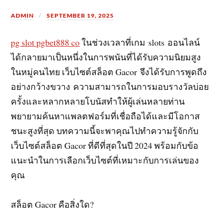
ADMIN
SEPTEMBER 19, 2025
pg slot pgbet888 co
ในช่วงเวลาที่เกม slots ออนไลน์
ได้กลายมาเป็นหนึ่งในการพนันที่ได้รับความนิยมสูง
ในหมู่คนไทย เว็บไซต์สล็อต Gacor จึงได้รับการพูดถึง
อย่างกว้างขวาง ความสามารถในการมอบรางวัลบ่อย
ครั้งและหลากหลายโบนัสทำให้ผู้เล่นหลายท่าน
พยายามค้นหาแพลตฟอร์มที่เชื่อถือได้และมีโอกาส
ชนะสูงที่สุด บทความนี้จะพาคุณไปทำความรู้จักกับ
เว็บไซต์สล็อต Gacor ที่ดีที่สุดในปี 2024 พร้อมกับข้อ
แนะนำในการเลือกเว็บไซต์ที่เหมาะกับการเล่นของ
คุณ
สล็อต Gacor คือสิ่งใด?