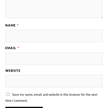
NAME
*
EMAIL
*
WEBSITE
Save my name, email, and website in this browser for the next
time I comment.