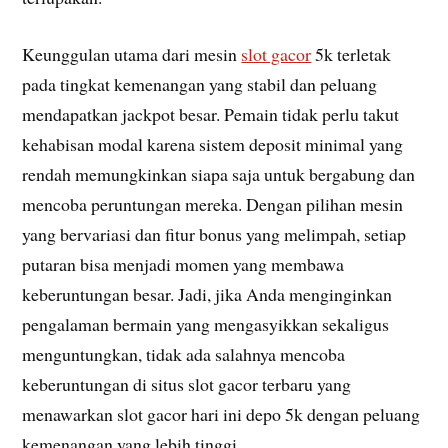
Keunggulan utama dari mesin
slot gacor
5k terletak
pada tingkat kemenangan yang stabil dan peluang
mendapatkan jackpot besar. Pemain tidak perlu takut
kehabisan modal karena sistem deposit minimal yang
rendah memungkinkan siapa saja untuk bergabung dan
mencoba peruntungan mereka. Dengan pilihan mesin
yang bervariasi dan fitur bonus yang melimpah, setiap
putaran bisa menjadi momen yang membawa
keberuntungan besar. Jadi, jika Anda menginginkan
pengalaman bermain yang mengasyikkan sekaligus
menguntungkan, tidak ada salahnya mencoba
keberuntungan di situs slot gacor terbaru yang
menawarkan slot gacor hari ini depo 5k dengan peluang
kemenangan yang lebih tinggi.