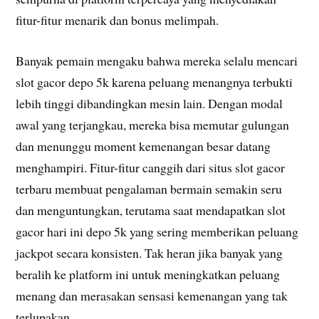
fitur-fitur menarik dan bonus melimpah.
Banyak pemain mengaku bahwa mereka selalu mencari
slot gacor depo 5k karena peluang menangnya terbukti
lebih tinggi dibandingkan mesin lain. Dengan modal
awal yang terjangkau, mereka bisa memutar gulungan
dan menunggu moment kemenangan besar datang
menghampiri. Fitur-fitur canggih dari situs slot gacor
terbaru membuat pengalaman bermain semakin seru
dan menguntungkan, terutama saat mendapatkan slot
gacor hari ini depo 5k yang sering memberikan peluang
jackpot secara konsisten. Tak heran jika banyak yang
beralih ke platform ini untuk meningkatkan peluang
menang dan merasakan sensasi kemenangan yang tak
terlupakan.