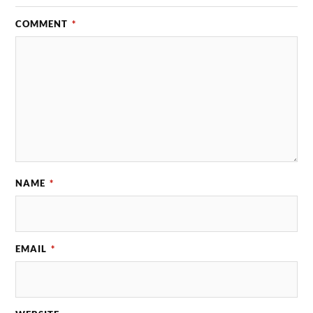
COMMENT
*
NAME
*
EMAIL
*