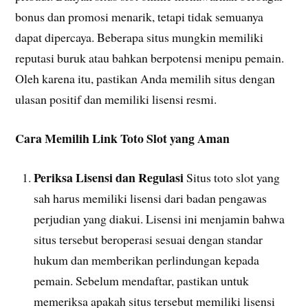
bonus dan promosi menarik, tetapi tidak semuanya
dapat dipercaya. Beberapa situs mungkin memiliki
reputasi buruk atau bahkan berpotensi menipu pemain.
Oleh karena itu, pastikan Anda memilih situs dengan
ulasan positif dan memiliki lisensi resmi.
Cara Memilih Link Toto Slot yang Aman
Periksa Lisensi dan Regulasi
Situs toto slot yang
sah harus memiliki lisensi dari badan pengawas
perjudian yang diakui. Lisensi ini menjamin bahwa
situs tersebut beroperasi sesuai dengan standar
hukum dan memberikan perlindungan kepada
pemain. Sebelum mendaftar, pastikan untuk
memeriksa apakah situs tersebut memiliki lisensi