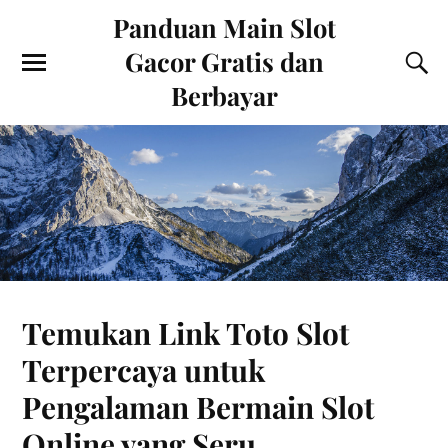
Panduan Main Slot
Gacor Gratis dan
Berbayar
Temukan Link Toto Slot
Terpercaya untuk
Pengalaman Bermain Slot
Online yang Seru