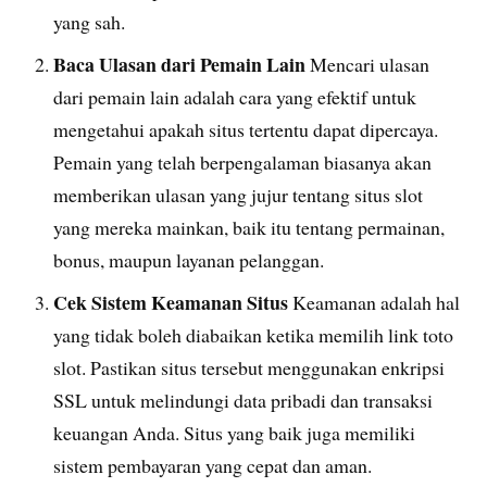
yang sah.
Baca Ulasan dari Pemain Lain
Mencari ulasan
dari pemain lain adalah cara yang efektif untuk
mengetahui apakah situs tertentu dapat dipercaya.
Pemain yang telah berpengalaman biasanya akan
memberikan ulasan yang jujur tentang situs slot
yang mereka mainkan, baik itu tentang permainan,
bonus, maupun layanan pelanggan.
Cek Sistem Keamanan Situs
Keamanan adalah hal
yang tidak boleh diabaikan ketika memilih link toto
slot. Pastikan situs tersebut menggunakan enkripsi
SSL untuk melindungi data pribadi dan transaksi
keuangan Anda. Situs yang baik juga memiliki
sistem pembayaran yang cepat dan aman.