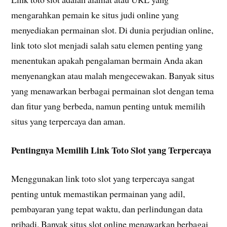
mengarahkan pemain ke situs judi online yang
menyediakan permainan slot. Di dunia perjudian online,
link toto slot menjadi salah satu elemen penting yang
menentukan apakah pengalaman bermain Anda akan
menyenangkan atau malah mengecewakan. Banyak situs
yang menawarkan berbagai permainan slot dengan tema
dan fitur yang berbeda, namun penting untuk memilih
situs yang terpercaya dan aman.
Pentingnya Memilih Link Toto Slot yang Terpercaya
Menggunakan link toto slot yang terpercaya sangat
penting untuk memastikan permainan yang adil,
pembayaran yang tepat waktu, dan perlindungan data
pribadi. Banyak situs slot online menawarkan berbagai