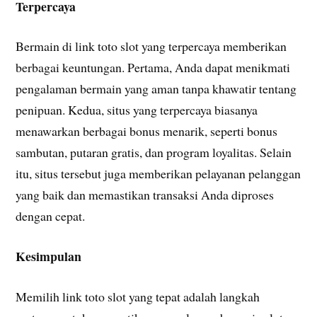
Terpercaya
Bermain di link toto slot yang terpercaya memberikan
berbagai keuntungan. Pertama, Anda dapat menikmati
pengalaman bermain yang aman tanpa khawatir tentang
penipuan. Kedua, situs yang terpercaya biasanya
menawarkan berbagai bonus menarik, seperti bonus
sambutan, putaran gratis, dan program loyalitas. Selain
itu, situs tersebut juga memberikan pelayanan pelanggan
yang baik dan memastikan transaksi Anda diproses
dengan cepat.
Kesimpulan
Memilih link toto slot yang tepat adalah langkah