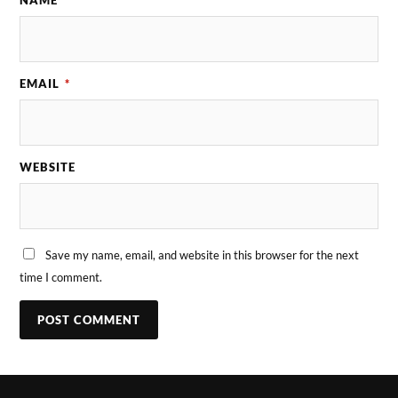
NAME
*
EMAIL
*
WEBSITE
Save my name, email, and website in this browser for the next
time I comment.