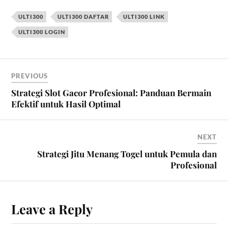
ULTI300
ULTI300 DAFTAR
ULTI300 LINK
ULTI300 LOGIN
PREVIOUS
Strategi Slot Gacor Profesional: Panduan Bermain
Efektif untuk Hasil Optimal
NEXT
Strategi Jitu Menang Togel untuk Pemula dan
Profesional
Leave a Reply