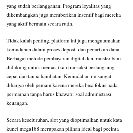
yang sudah berlangganan. Program loyalitas yang
dikembangkan juga memberikan insentif bagi mereka
yang aktif bermain secara rutin.
Tidak kalah penting, platform ini juga mengutamakan
kemudahan dalam proses deposit dan penarikan dana.
Berbagai metode pembayaran digital dan transfer bank
didukung untuk memastikan transaksi berlangsung
cepat dan tanpa hambatan. Kemudahan ini sangat
dihargai oleh pemain karena mereka bisa fokus pada
permainan tanpa harus khawatir soal administrasi
keuangan.
Secara keseluruhan, slot yang dioptimalkan untuk kata
kunci mega188 merupakan pilihan ideal bagi pecinta