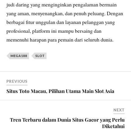
judi daring yang menginginkan pengalaman bermain
yang aman, menyenangkan, dan penuh peluang. Dengan
berbagai fitur unggulan dan layanan pelanggan yang
profesional, platform ini mampu bersaing dan
memenuhi harapan para pemain dari seluruh dunia.
MEGA188
SLOT
PREVIOUS
Situs Toto Macau, Pilihan Utama Main Slot Asia
NEXT
Tren Terbaru dalam Dunia Situs Gacor yang Perlu
Diketahui