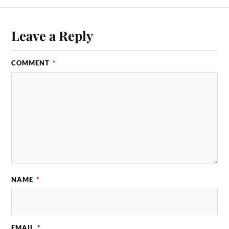
Leave a Reply
COMMENT
*
NAME
*
EMAIL
*