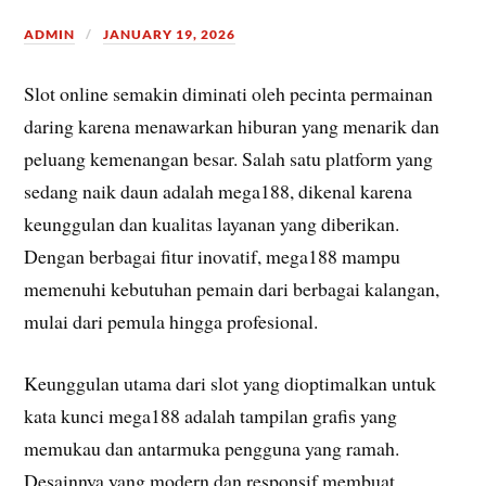
ADMIN
JANUARY 19, 2026
Slot online semakin diminati oleh pecinta permainan
daring karena menawarkan hiburan yang menarik dan
peluang kemenangan besar. Salah satu platform yang
sedang naik daun adalah mega188, dikenal karena
keunggulan dan kualitas layanan yang diberikan.
Dengan berbagai fitur inovatif, mega188 mampu
memenuhi kebutuhan pemain dari berbagai kalangan,
mulai dari pemula hingga profesional.
Keunggulan utama dari slot yang dioptimalkan untuk
kata kunci mega188 adalah tampilan grafis yang
memukau dan antarmuka pengguna yang ramah.
Desainnya yang modern dan responsif membuat