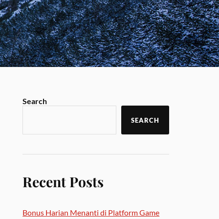
Search
SEARCH
Recent Posts
Bonus Harian Menanti di Platform Game