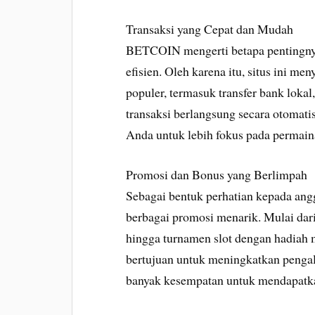
Transaksi yang Cepat dan Mudah
BETCOIN mengerti betapa pentingnya
efisien. Oleh karena itu, situs ini 
populer, termasuk transfer bank lokal
transaksi berlangsung secara otomat
Anda untuk lebih fokus pada permai
Promosi dan Bonus yang Berlimpah
Sebagai bentuk perhatian kepada an
berbagai promosi menarik. Mulai dar
hingga turnamen slot dengan hadiah 
bertujuan untuk meningkatkan peng
banyak kesempatan untuk mendapatka