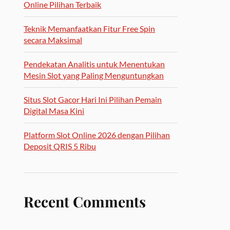
Online Pilihan Terbaik
Teknik Memanfaatkan Fitur Free Spin
secara Maksimal
Pendekatan Analitis untuk Menentukan
Mesin Slot yang Paling Menguntungkan
Situs Slot Gacor Hari Ini Pilihan Pemain
Digital Masa Kini
Platform Slot Online 2026 dengan Pilihan
Deposit QRIS 5 Ribu
Recent Comments