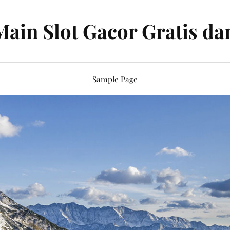
ain Slot Gacor Gratis da
Sample Page