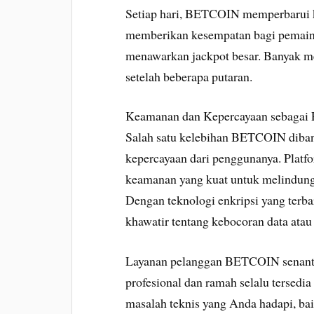
Setiap hari, BETCOIN memperbarui ko
memberikan kesempatan bagi pemain
menawarkan jackpot besar. Banyak m
setelah beberapa putaran.
Keamanan dan Kepercayaan sebagai P
Salah satu kelebihan BETCOIN diband
kepercayaan dari penggunanya. Platfo
keamanan yang kuat untuk melindungi
Dengan teknologi enkripsi yang terb
khawatir tentang kebocoran data atau
Layanan pelanggan BETCOIN senantia
profesional dan ramah selalu tersedi
masalah teknis yang Anda hadapi, bai