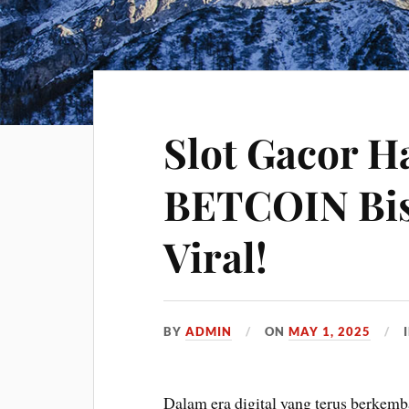
Slot Gacor H
BETCOIN Bis
Viral!
BY
ADMIN
ON
MAY 1, 2025
Dalam era digital yang terus berkem