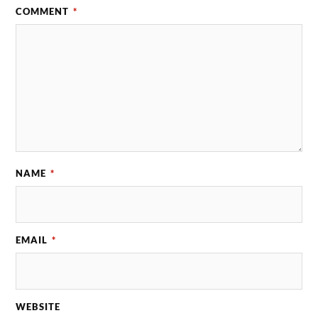
COMMENT
*
NAME
*
EMAIL
*
WEBSITE