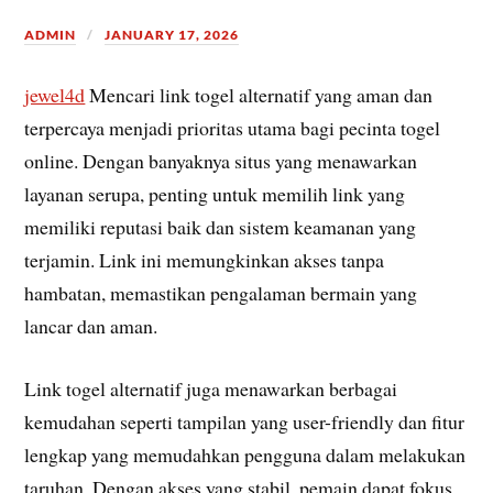
ADMIN
JANUARY 17, 2026
jewel4d
Mencari link togel alternatif yang aman dan
terpercaya menjadi prioritas utama bagi pecinta togel
online. Dengan banyaknya situs yang menawarkan
layanan serupa, penting untuk memilih link yang
memiliki reputasi baik dan sistem keamanan yang
terjamin. Link ini memungkinkan akses tanpa
hambatan, memastikan pengalaman bermain yang
lancar dan aman.
Link togel alternatif juga menawarkan berbagai
kemudahan seperti tampilan yang user-friendly dan fitur
lengkap yang memudahkan pengguna dalam melakukan
taruhan. Dengan akses yang stabil, pemain dapat fokus