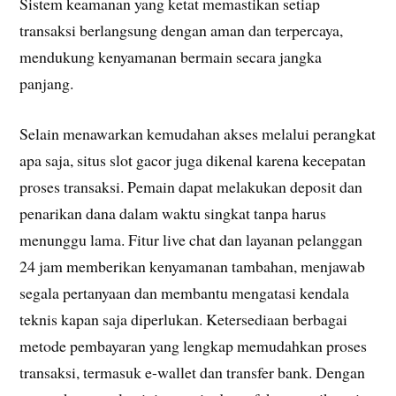
Sistem keamanan yang ketat memastikan setiap
transaksi berlangsung dengan aman dan terpercaya,
mendukung kenyamanan bermain secara jangka
panjang.
Selain menawarkan kemudahan akses melalui perangkat
apa saja, situs slot gacor juga dikenal karena kecepatan
proses transaksi. Pemain dapat melakukan deposit dan
penarikan dana dalam waktu singkat tanpa harus
menunggu lama. Fitur live chat dan layanan pelanggan
24 jam memberikan kenyamanan tambahan, menjawab
segala pertanyaan dan membantu mengatasi kendala
teknis kapan saja diperlukan. Ketersediaan berbagai
metode pembayaran yang lengkap memudahkan proses
transaksi, termasuk e-wallet dan transfer bank. Dengan