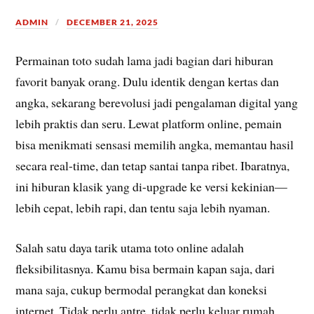
ADMIN
DECEMBER 21, 2025
Permainan toto sudah lama jadi bagian dari hiburan
favorit banyak orang. Dulu identik dengan kertas dan
angka, sekarang berevolusi jadi pengalaman digital yang
lebih praktis dan seru. Lewat platform online, pemain
bisa menikmati sensasi memilih angka, memantau hasil
secara real-time, dan tetap santai tanpa ribet. Ibaratnya,
ini hiburan klasik yang di-upgrade ke versi kekinian—
lebih cepat, lebih rapi, dan tentu saja lebih nyaman.
Salah satu daya tarik utama toto online adalah
fleksibilitasnya. Kamu bisa bermain kapan saja, dari
mana saja, cukup bermodal perangkat dan koneksi
internet. Tidak perlu antre, tidak perlu keluar rumah.