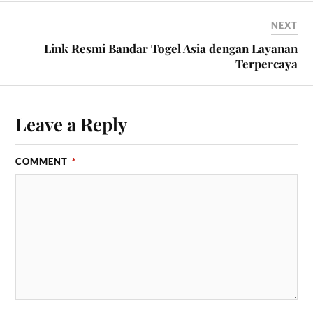
NEXT
Link Resmi Bandar Togel Asia dengan Layanan
Terpercaya
Leave a Reply
COMMENT
*