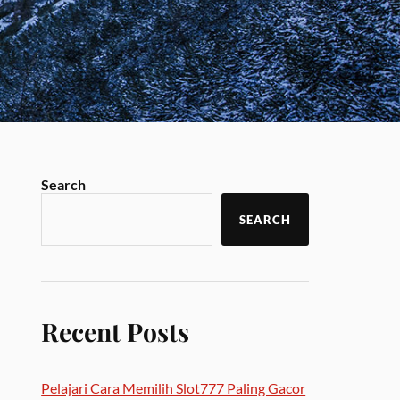
Search
SEARCH
Recent Posts
Pelajari Cara Memilih Slot777 Paling Gacor