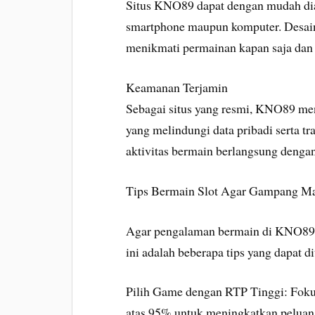
Situs KNO89 dapat dengan mudah diak
smartphone maupun komputer. Desain
menikmati permainan kapan saja dan 
Keamanan Terjamin
Sebagai situs yang resmi, KNO89 m
yang melindungi data pribadi serta tr
aktivitas bermain berlangsung dengan
Tips Bermain Slot Agar Gampang M
Agar pengalaman bermain di KNO89 
ini adalah beberapa tips yang dapat d
Pilih Game dengan RTP Tinggi: Fokus
atas 95% untuk meningkatkan pelua