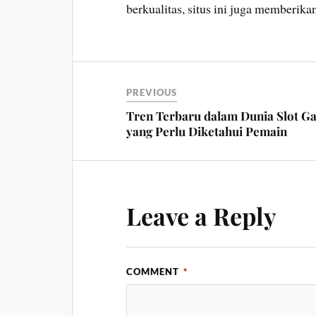
berkualitas, situs ini juga memberik
PREVIOUS
Tren Terbaru dalam Dunia Slot G
yang Perlu Diketahui Pemain
Leave a Reply
COMMENT
*