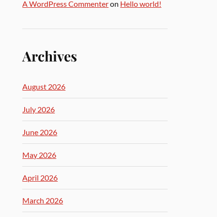
A WordPress Commenter
on
Hello world!
Archives
August 2026
July 2026
June 2026
May 2026
April 2026
March 2026