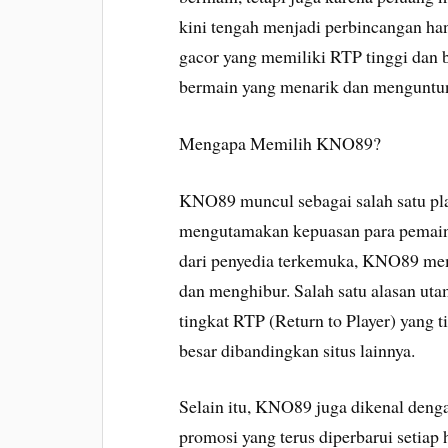
kini tengah menjadi perbincangan ha
gacor yang memiliki RTP tinggi dan
bermain yang menarik dan menguntu
Mengapa Memilih KNO89?
KNO89 muncul sebagai salah satu plat
mengutamakan kepuasan para pemain.
dari penyedia terkemuka, KNO89 mema
dan menghibur. Salah satu alasan uta
tingkat RTP (Return to Player) yang 
besar dibandingkan situs lainnya.
Selain itu, KNO89 juga dikenal deng
promosi yang terus diperbarui setiap 