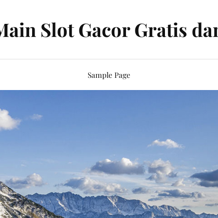
ain Slot Gacor Gratis da
Sample Page