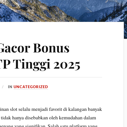
 Gacor Bonus
P Tinggi 2025
IN
UNCATEGORIZED
nan slot selalu menjadi favorit di kalangan banyak
ne tidak hanya disebabkan oleh kemudahan dalam
menang yang signifikan. Salah satu platform yang