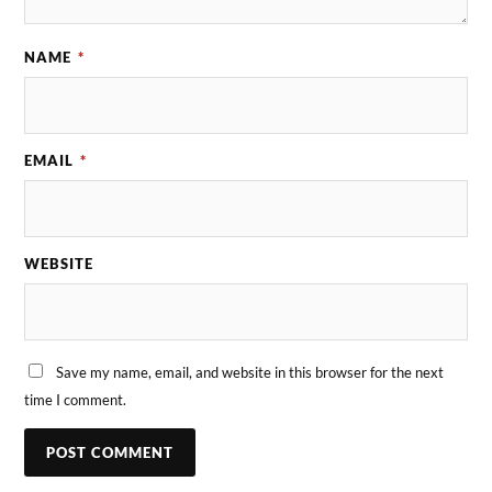
NAME
*
EMAIL
*
WEBSITE
Save my name, email, and website in this browser for the next
time I comment.