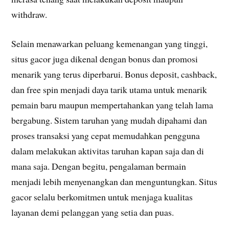
withdraw.
Selain menawarkan peluang kemenangan yang tinggi,
situs gacor juga dikenal dengan bonus dan promosi
menarik yang terus diperbarui. Bonus deposit, cashback,
dan free spin menjadi daya tarik utama untuk menarik
pemain baru maupun mempertahankan yang telah lama
bergabung. Sistem taruhan yang mudah dipahami dan
proses transaksi yang cepat memudahkan pengguna
dalam melakukan aktivitas taruhan kapan saja dan di
mana saja. Dengan begitu, pengalaman bermain
menjadi lebih menyenangkan dan menguntungkan. Situs
gacor selalu berkomitmen untuk menjaga kualitas
layanan demi pelanggan yang setia dan puas.