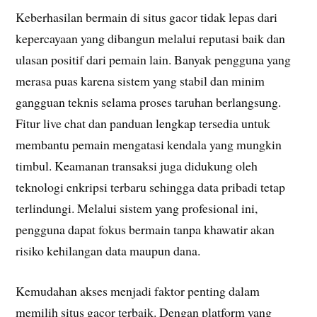
Keberhasilan bermain di situs gacor tidak lepas dari
kepercayaan yang dibangun melalui reputasi baik dan
ulasan positif dari pemain lain. Banyak pengguna yang
merasa puas karena sistem yang stabil dan minim
gangguan teknis selama proses taruhan berlangsung.
Fitur live chat dan panduan lengkap tersedia untuk
membantu pemain mengatasi kendala yang mungkin
timbul. Keamanan transaksi juga didukung oleh
teknologi enkripsi terbaru sehingga data pribadi tetap
terlindungi. Melalui sistem yang profesional ini,
pengguna dapat fokus bermain tanpa khawatir akan
risiko kehilangan data maupun dana.
Kemudahan akses menjadi faktor penting dalam
memilih situs gacor terbaik. Dengan platform yang