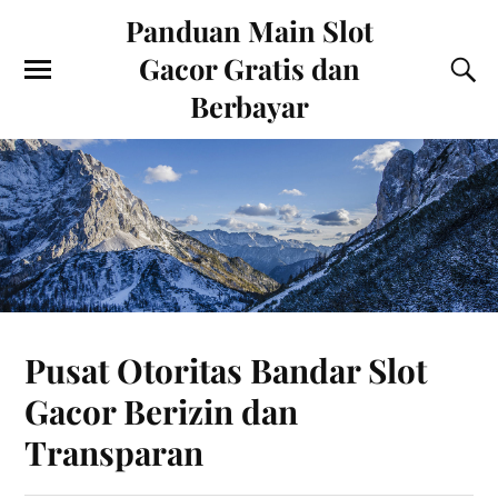
Panduan Main Slot
Gacor Gratis dan
Berbayar
Pusat Otoritas Bandar Slot
Gacor Berizin dan
Transparan