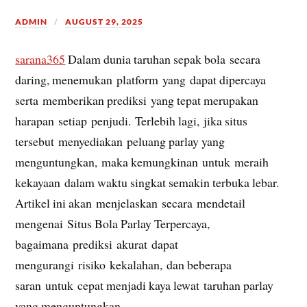
ADMIN
AUGUST 29, 2025
sarana365
Dalam dunia taruhan sepak bola secara
daring, menemukan platform yang dapat dipercaya
serta memberikan prediksi yang tepat merupakan
harapan setiap penjudi. Terlebih lagi, jika situs
tersebut menyediakan peluang parlay yang
menguntungkan, maka kemungkinan untuk meraih
kekayaan dalam waktu singkat semakin terbuka lebar.
Artikel ini akan menjelaskan secara mendetail
mengenai Situs Bola Parlay Terpercaya,
bagaimana prediksi akurat dapat
mengurangi risiko kekalahan, dan beberapa
saran untuk cepat menjadi kaya lewat taruhan parlay
yang menguntungkan.