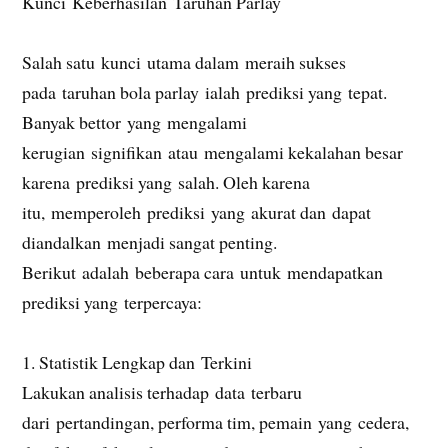
Kunci Keberhasilan Taruhan Parlay
Salah satu kunci utama dalam meraih sukses
pada taruhan bola parlay ialah prediksi yang tepat.
Banyak bettor yang mengalami
kerugian signifikan atau mengalami kekalahan besar
karena prediksi yang salah. Oleh karena
itu, memperoleh prediksi yang akurat dan dapat
diandalkan menjadi sangat penting.
Berikut adalah beberapa cara untuk mendapatkan
prediksi yang terpercaya:
1. Statistik Lengkap dan Terkini
Lakukan analisis terhadap data terbaru
dari pertandingan, performa tim, pemain yang cedera,