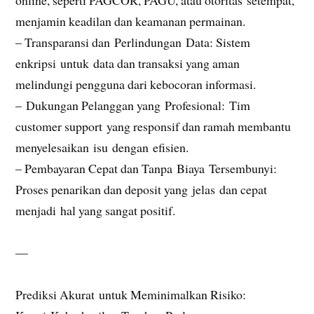
online, seperti PAGCOR, PAGU, atau otoritas setempat,
menjamin keadilan dan keamanan permainan.
– Transparansi dan Perlindungan Data: Sistem
enkripsi untuk data dan transaksi yang aman
melindungi pengguna dari kebocoran informasi.
– Dukungan Pelanggan yang Profesional: Tim
customer support yang responsif dan ramah membantu
menyelesaikan isu dengan efisien.
– Pembayaran Cepat dan Tanpa Biaya Tersembunyi:
Proses penarikan dan deposit yang jelas dan cepat
menjadi hal yang sangat positif.
—
Prediksi Akurat untuk Meminimalkan Risiko: