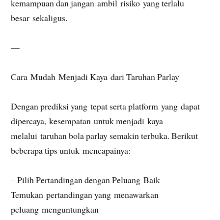
kemampuan dan jangan ambil risiko yang terlalu
besar sekaligus.
—
Cara Mudah Menjadi Kaya dari Taruhan Parlay
Dengan prediksi yang tepat serta platform yang dapat
dipercaya, kesempatan untuk menjadi kaya
melalui taruhan bola parlay semakin terbuka. Berikut
beberapa tips untuk mencapainya:
– Pilih Pertandingan dengan Peluang Baik
Temukan pertandingan yang menawarkan
peluang menguntungkan