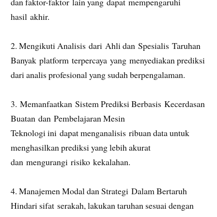
dan faktor-faktor lain yang dapat mempengaruhi
hasil akhir.
2. Mengikuti Analisis dari Ahli dan Spesialis Taruhan
Banyak platform terpercaya yang menyediakan prediksi
dari analis profesional yang sudah berpengalaman.
3. Memanfaatkan Sistem Prediksi Berbasis Kecerdasan
Buatan dan Pembelajaran Mesin
Teknologi ini dapat menganalisis ribuan data untuk
menghasilkan prediksi yang lebih akurat
dan mengurangi risiko kekalahan.
4. Manajemen Modal dan Strategi Dalam Bertaruh
Hindari sifat serakah, lakukan taruhan sesuai dengan