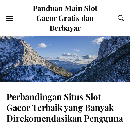
Panduan Main Slot
Gacor Gratis dan
Berbayar
Perbandingan Situs Slot
Gacor Terbaik yang Banyak
Direkomendasikan Pengguna