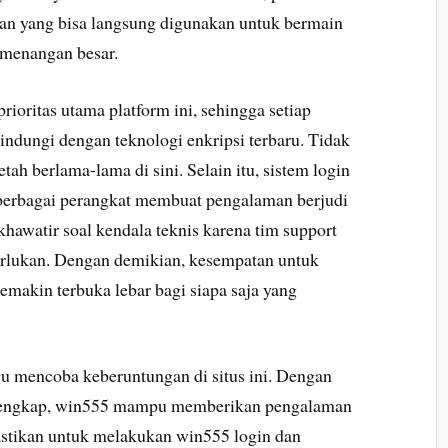
an yang bisa langsung digunakan untuk bermain
menangan besar.
oritas utama platform ini, sehingga setiap
rlindungi dengan teknologi enkripsi terbaru. Tidak
ah berlama-lama di sini. Selain itu, sistem login
 berbagai perangkat membuat pengalaman berjudi
hawatir soal kendala teknis karena tim support
erlukan. Dengan demikian, kesempatan untuk
akin terbuka lebar bagi siapa saja yang
agu mencoba keberuntungan di situs ini. Dengan
n lengkap, win555 mampu memberikan pengalaman
Pastikan untuk melakukan win555 login dan