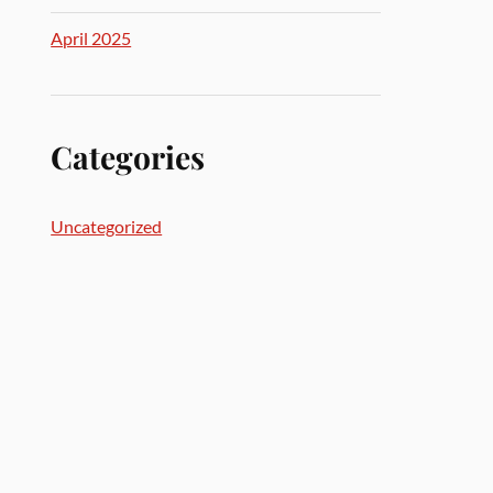
April 2025
Categories
Uncategorized