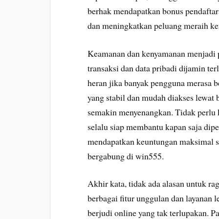
berhak mendapatkan bonus pendaftar
dan meningkatkan peluang meraih ke
Keamanan dan kenyamanan menjadi pri
transaksi dan data pribadi dijamin te
heran jika banyak pengguna merasa bet
yang stabil dan mudah diakses lewat
semakin menyenangkan. Tidak perlu k
selalu siap membantu kapan saja dip
mendapatkan keuntungan maksimal sem
bergabung di win555.
Akhir kata, tidak ada alasan untuk r
berbagai fitur unggulan dan layana
berjudi online yang tak terlupakan. 