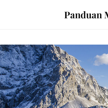
Panduan M