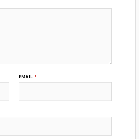
EMAIL
*