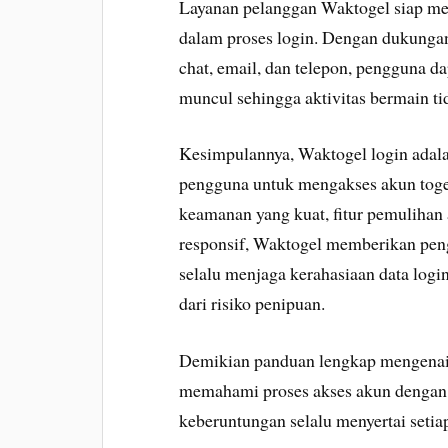
Layanan pelanggan Waktogel siap m
dalam proses login. Dengan dukungan 
chat, email, dan telepon, pengguna 
muncul sehingga aktivitas bermain ti
Kesimpulannya, Waktogel login adalah
pengguna untuk mengakses akun togel
keamanan yang kuat, fitur pemulihan
responsif, Waktogel memberikan peng
selalu menjaga kerahasiaan data logi
dari risiko penipuan.
Demikian panduan lengkap mengenai
memahami proses akses akun dengan
keberuntungan selalu menyertai seti