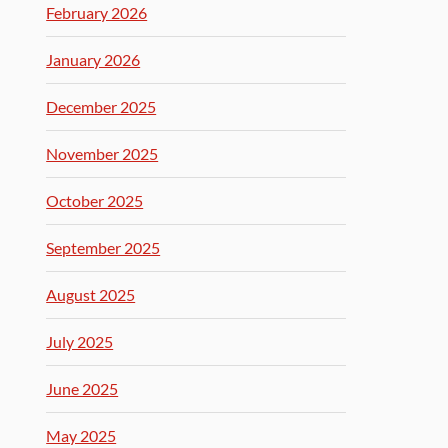
February 2026
January 2026
December 2025
November 2025
October 2025
September 2025
August 2025
July 2025
June 2025
May 2025