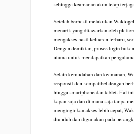
sehingga keamanan akun tetap terjaga
Setelah berhasil melakukan Waktogel
menarik yang ditawarkan oleh platfor
mengakses hasil keluaran terbaru, se
Dengan demikian, proses login bukan 
utama untuk mendapatkan pengalama
Selain kemudahan dan keamanan, Wakt
responsif dan kompatibel dengan berb
hingga smartphone dan tablet. Hal 
kapan saja dan di mana saja tanpa m
menginginkan akses lebih cepat, Wak
diunduh dan digunakan pada perangk