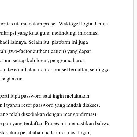
oritas utama dalam proses Waktogel login. Untuk
enkripsi yang kuat guna melindungi informasi
badi lainnya. Selain itu, platform ini juga
kah (two-factor authentication) yang dapat
r ini, setiap kali login, pengguna harus
n ke email atau nomor ponsel terdaftar, sehingga
 bagi akun.
erti lupa password saat ingin melakukan
n layanan reset password yang mudah diakses.
yang telah disediakan dengan mengonfirmasi
elepon yang terdaftar. Proses ini memastikan bahwa
elakukan perubahan pada informasi login,