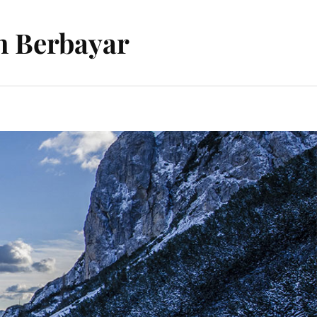
n Berbayar