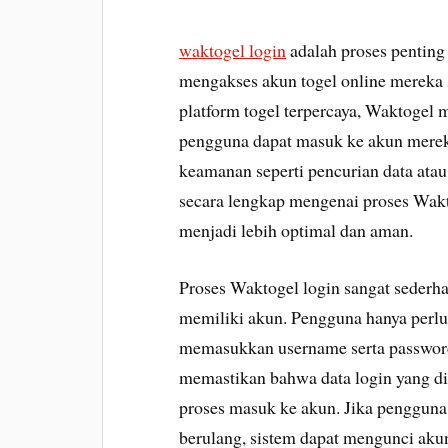
waktogel login
adalah proses penting
mengakses akun togel online mereka 
platform togel terpercaya, Waktogel 
pengguna dapat masuk ke akun mereka
keamanan seperti pencurian data atau 
secara lengkap mengenai proses Wakt
menjadi lebih optimal dan aman.
Proses Waktogel login sangat sederha
memiliki akun. Pengguna hanya perlu
memasukkan username serta password
memastikan bahwa data login yang dim
proses masuk ke akun. Jika pengguna
berulang, sistem dapat mengunci aku