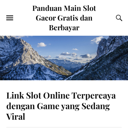
Panduan Main Slot
Gacor Gratis dan
Berbayar
Link Slot Online Terpercaya
dengan Game yang Sedang
Viral