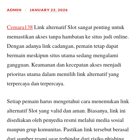
ADMIN
JANUARY 22, 2026
Cemara138
Link alternatif Slot sangat penting untuk
memastikan akses tanpa hambatan ke situs judi online.
Dengan adanya link cadangan, pemain tetap dapat
bermain meskipun situs utama sedang mengalami
gangguan. Keamanan dan kecepatan akses menjadi
prioritas utama dalam memilih link alternatif yang
terpercaya dan terpercaya.
Setiap pemain harus mengetahui cara menemukan link
alternatif Slot yang valid dan aman. Biasanya, link ini
disediakan oleh penyedia resmi melalui media sosial
maupun grup komunitas. Pastikan link tersebut berasal
dari sumber resmi agar terhindar dari risiko phishing