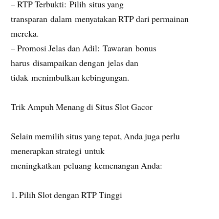
– RTP Terbukti: Pilih situs yang
transparan dalam menyatakan RTP dari permainan
mereka.
– Promosi Jelas dan Adil: Tawaran bonus
harus disampaikan dengan jelas dan
tidak menimbulkan kebingungan.
Trik Ampuh Menang di Situs Slot Gacor
Selain memilih situs yang tepat, Anda juga perlu
menerapkan strategi untuk
meningkatkan peluang kemenangan Anda:
1. Pilih Slot dengan RTP Tinggi