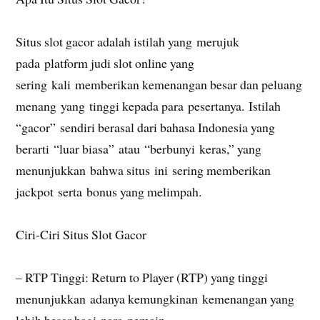
Situs slot gacor adalah istilah yang merujuk
pada platform judi slot online yang
sering kali memberikan kemenangan besar dan peluang
menang yang tinggi kepada para pesertanya. Istilah
“gacor” sendiri berasal dari bahasa Indonesia yang
berarti “luar biasa” atau “berbunyi keras,” yang
menunjukkan bahwa situs ini sering memberikan
jackpot serta bonus yang melimpah.
Ciri-Ciri Situs Slot Gacor
– RTP Tinggi: Return to Player (RTP) yang tinggi
menunjukkan adanya kemungkinan kemenangan yang