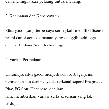
dan meningkatkan peluang untuk menang.
3. Keamanan dan Kepercayaan
Situs gacor yang terpercaya sering kali memiliki lisensi
resmi dan sistem keamanan yang canggih, sehingga
data serta dana Anda terlindungi.
4. Variasi Permainan
Umumnya, situs gacor menyediakan berbagai jenis
permainan slot dari penyedia terkenal seperti Pragmatic
Play, PG Soft, Habanero, dan lain-
lain, memberikan variasi serta keseruan yang tak
terduga.