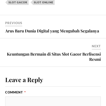
SLOT GACOR
SLOT ONLINE
PREVIOUS
Arus Baru Dunia Digital yang Mengubah Segalanya
NEXT
Keuntungan Bermain di Situs Slot Gacor Berlisensi
Resmi
Leave a Reply
COMMENT
*