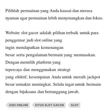
Pilihlah permainan yang Anda kuasai dan merasa
nyaman agar permainan lebih menyenangkan dan fokus.
Website slot gacor adalah pilihan terbaik untuk para
penggemar judi slot online yang
ingin mendapatkan kemenangan
besar serta pengalaman bermain yang memuaskan.
Dengan memilih platform yang
tepercaya dan menggunakan strategi
yang efektif, kesempatan Anda untuk meraih jackpot
besar semakin meningkat. Selalu ingat untuk bermain
dengan bijaksana dan bertanggung jawab.
JUDI ONLINE
SITUS SLOT GACOR
SLOT