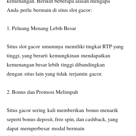
kemenangan. Berikut beberapa alasan mengapa
Anda perlu bermain di situs slot gacor:
1. Peluang Menang Lebih Besar
Situs slot gacor umumnya memiliki tingkat RTP yang
tinggi, yang berarti kemungkinan mendapatkan
kemenangan besar lebih tinggi dibandingkan
dengan situs lain yang tidak terjamin gacor.
2. Bonus dan Promosi Melimpah
Situs gacor sering kali memberikan bonus menarik
seperti bonus deposit, free spin, dan cashback, yang
dapat memperbesar modal bermain