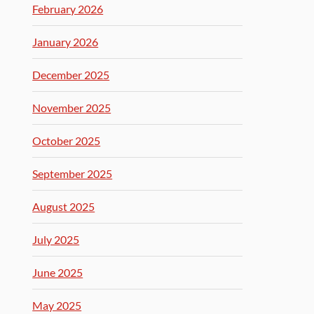
February 2026
January 2026
December 2025
November 2025
October 2025
September 2025
August 2025
July 2025
June 2025
May 2025