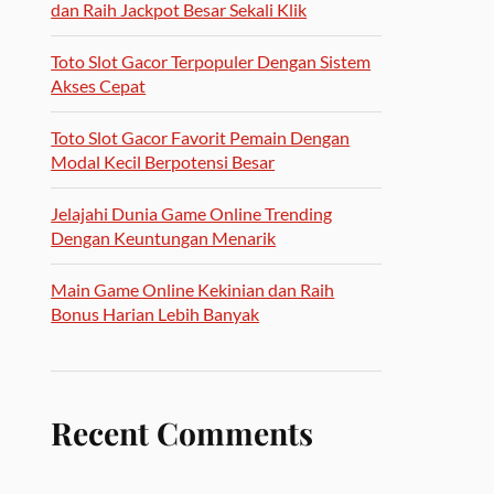
dan Raih Jackpot Besar Sekali Klik
Toto Slot Gacor Terpopuler Dengan Sistem
Akses Cepat
Toto Slot Gacor Favorit Pemain Dengan
Modal Kecil Berpotensi Besar
Jelajahi Dunia Game Online Trending
Dengan Keuntungan Menarik
Main Game Online Kekinian dan Raih
Bonus Harian Lebih Banyak
Recent Comments