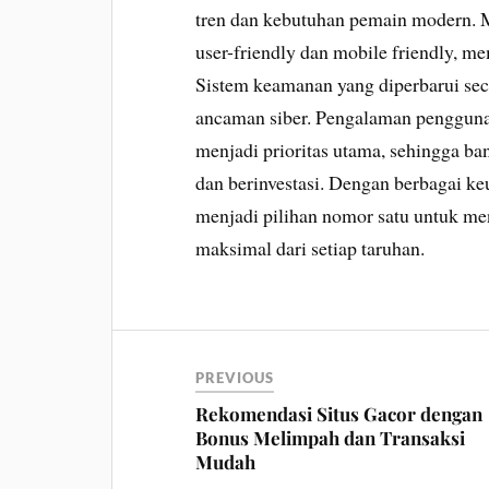
tren dan kebutuhan pemain modern.
user-friendly dan mobile friendly, m
Sistem keamanan yang diperbarui sec
ancaman siber. Pengalaman penggu
menjadi prioritas utama, sehingga b
dan berinvestasi. Dengan berbagai keu
menjadi pilihan nomor satu untuk m
maksimal dari setiap taruhan.
PREVIOUS
Rekomendasi Situs Gacor dengan
Bonus Melimpah dan Transaksi
Mudah