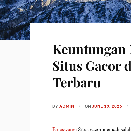
Keuntungan
Situs Gacor 
Terbaru
BY
ADMIN
ON
JUNE 13, 2026
Emaswangi
Situs gacor menjadi salah