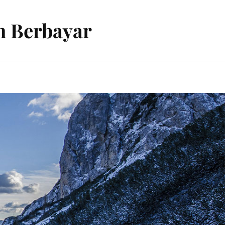
n Berbayar