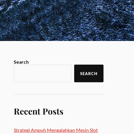
Search
SEARCH
Recent Posts
Strategi Ampuh Mengalahkan Mesin Slot