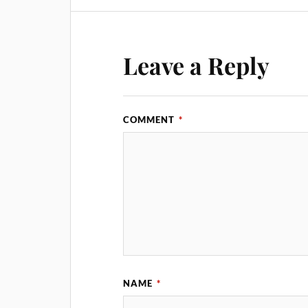
Leave a Reply
COMMENT
*
NAME
*