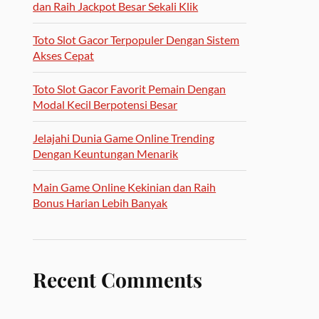
dan Raih Jackpot Besar Sekali Klik
Toto Slot Gacor Terpopuler Dengan Sistem
Akses Cepat
Toto Slot Gacor Favorit Pemain Dengan
Modal Kecil Berpotensi Besar
Jelajahi Dunia Game Online Trending
Dengan Keuntungan Menarik
Main Game Online Kekinian dan Raih
Bonus Harian Lebih Banyak
Recent Comments