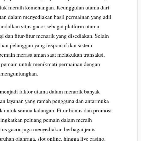
tuk meraih kemenangan. Keunggulan utama dari
patan dalam menyediakan hasil permainan yang adil
ndalkan situs gacor sebagai platform utama
 dan fitur-fitur menarik yang disediakan. Selain
yanan pelanggan yang responsif dan sistem
pemain merasa aman saat melakukan transaksi.
 pemain untuk menikmati permainan dengan
 menguntungkan.
or menjadi faktor utama dalam menarik banyak
ngan layanan yang ramah pengguna dan antarmuka
k untuk semua kalangan. Fitur bonus dan promosi
ningkatkan peluang pemain dalam meraih
itus gacor juga menyediakan berbagai jenis
ruhan olahraga, slot online, hingga live casino.