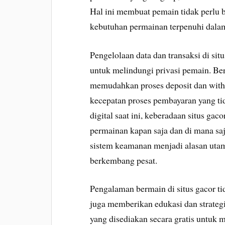
Hal ini membuat pemain tidak perlu 
kebutuhan permainan terpenuhi dalam 
Pengelolaan data dan transaksi di si
untuk melindungi privasi pemain. Be
memudahkan proses deposit dan withd
kecepatan proses pembayaran yang t
digital saat ini, keberadaan situs g
permainan kapan saja dan di mana sa
sistem keamanan menjadi alasan utam
berkembang pesat.
Pengalaman bermain di situs gacor ti
juga memberikan edukasi dan strategi
yang disediakan secara gratis untuk