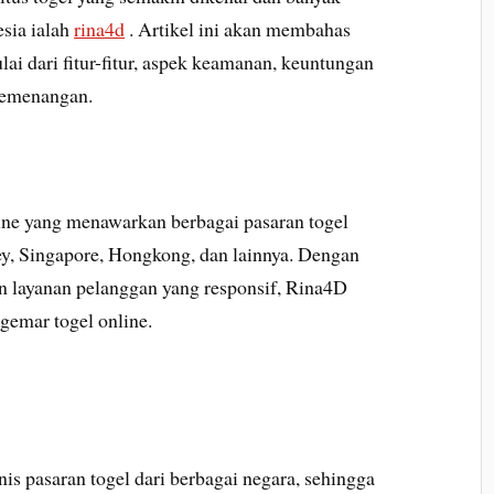
esia ialah
rina4d
. Artikel ini akan membahas
i dari fitur-fitur, aspek keamanan, keuntungan
 kemenangan.
line yang menawarkan berbagai pasaran togel
ney, Singapore, Hongkong, dan lainnya. Dengan
 layanan pelanggan yang responsif, Rina4D
gemar togel online.
s pasaran togel dari berbagai negara, sehingga