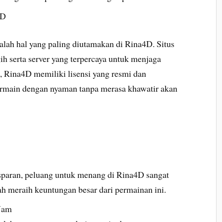
4D
alah hal yang paling diutamakan di Rina4D. Situs
ih serta server yang terpercaya untuk menjaga
u, Rina4D memiliki lisensi yang resmi dan
ermain dengan nyaman tanpa merasa khawatir akan
nsparan, peluang untuk menang di Rina4D sangat
ah meraih keuntungan besar dari permainan ini.
Jam