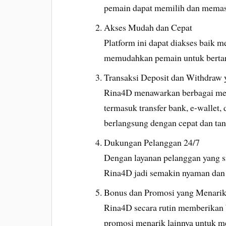
pemain dapat memilih dan memas
Akses Mudah dan Cepat
Platform ini dapat diakses baik 
memudahkan pemain untuk bertaru
Transaksi Deposit dan Withdraw
Rina4D menawarkan berbagai met
termasuk transfer bank, e-wallet,
berlangsung dengan cepat dan ta
Dukungan Pelanggan 24/7
Dengan layanan pelanggan yang s
Rina4D jadi semakin nyaman dan 
Bonus dan Promosi yang Menari
Rina4D secara rutin memberikan b
promosi menarik lainnya untuk 