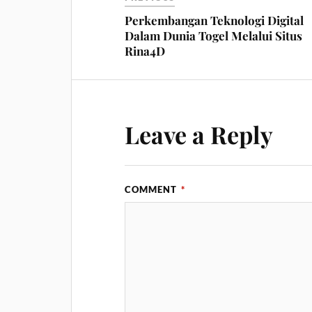
Perkembangan Teknologi Digital
Dalam Dunia Togel Melalui Situs
Rina4D
Leave a Reply
COMMENT
*