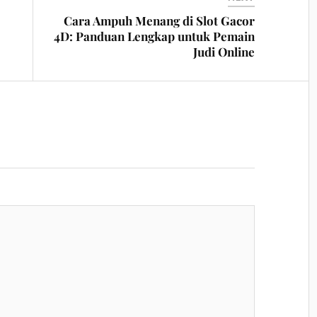
Cara Ampuh Menang di Slot Gacor
4D: Panduan Lengkap untuk Pemain
Judi Online