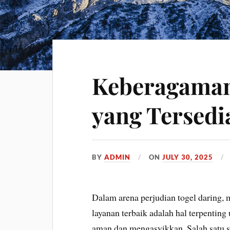
Keberagaman
yang Tersedi
BY
ADMIN
ON
JULY 30, 2025
Dalam arena perjudian togel daring,
layanan terbaik adalah hal terpenti
aman dan mengasyikkan. Salah satu s