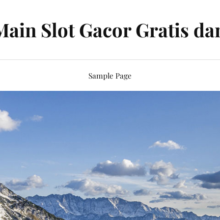
ain Slot Gacor Gratis da
Sample Page