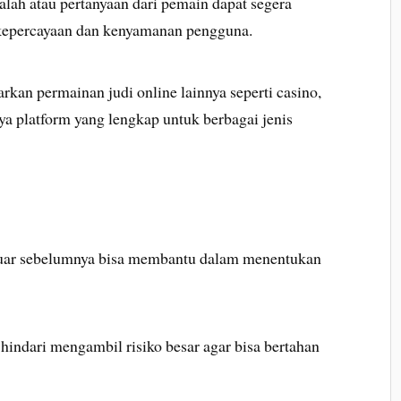
lah atau pertanyaan dari pemain dapat segera
 kepercayaan dan kenyamanan pengguna.
kan permainan judi online lainnya seperti casino,
nya platform yang lengkap untuk berbagai jenis
luar sebelumnya bisa membantu dalam menentukan
 hindari mengambil risiko besar agar bisa bertahan