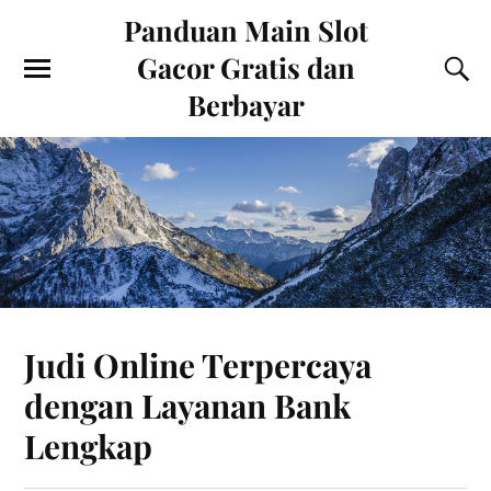
Panduan Main Slot
Gacor Gratis dan
Berbayar
Judi Online Terpercaya
dengan Layanan Bank
Lengkap