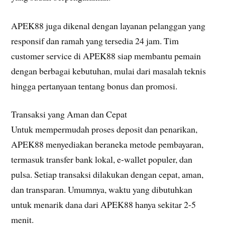
APEK88 juga dikenal dengan layanan pelanggan yang
responsif dan ramah yang tersedia 24 jam. Tim
customer service di APEK88 siap membantu pemain
dengan berbagai kebutuhan, mulai dari masalah teknis
hingga pertanyaan tentang bonus dan promosi.
Transaksi yang Aman dan Cepat
Untuk mempermudah proses deposit dan penarikan,
APEK88 menyediakan beraneka metode pembayaran,
termasuk transfer bank lokal, e-wallet populer, dan
pulsa. Setiap transaksi dilakukan dengan cepat, aman,
dan transparan. Umumnya, waktu yang dibutuhkan
untuk menarik dana dari APEK88 hanya sekitar 2-5
menit.