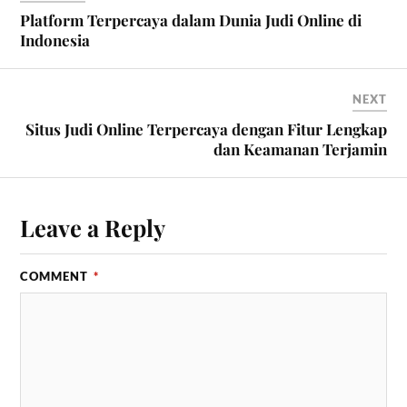
Platform Terpercaya dalam Dunia Judi Online di
Indonesia
NEXT
Situs Judi Online Terpercaya dengan Fitur Lengkap
dan Keamanan Terjamin
Leave a Reply
COMMENT
*