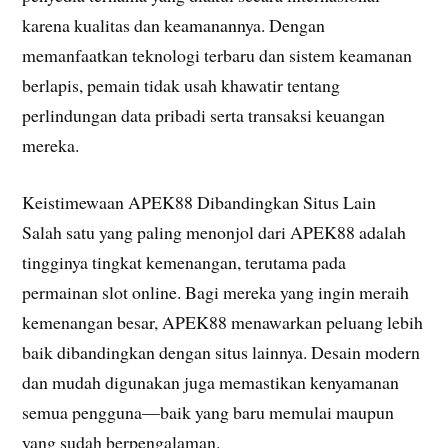
karena kualitas dan keamanannya. Dengan
memanfaatkan teknologi terbaru dan sistem keamanan
berlapis, pemain tidak usah khawatir tentang
perlindungan data pribadi serta transaksi keuangan
mereka.
Keistimewaan APEK88 Dibandingkan Situs Lain
Salah satu yang paling menonjol dari APEK88 adalah
tingginya tingkat kemenangan, terutama pada
permainan slot online. Bagi mereka yang ingin meraih
kemenangan besar, APEK88 menawarkan peluang lebih
baik dibandingkan dengan situs lainnya. Desain modern
dan mudah digunakan juga memastikan kenyamanan
semua pengguna—baik yang baru memulai maupun
yang sudah berpengalaman.