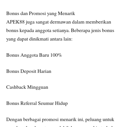
Bonus dan Promosi yang Menarik
APEK88 juga sangat dermawan dalam memberikan
bonus kepada anggota setianya. Beberapa jenis bonus
yang dapat dinikmati antara lain:
Bonus Anggota Baru 100%
Bonus Deposit Harian
Cashback Mingguan
Bonus Referral Seumur Hidup
Dengan berbagai promosi menarik ini, peluang untuk