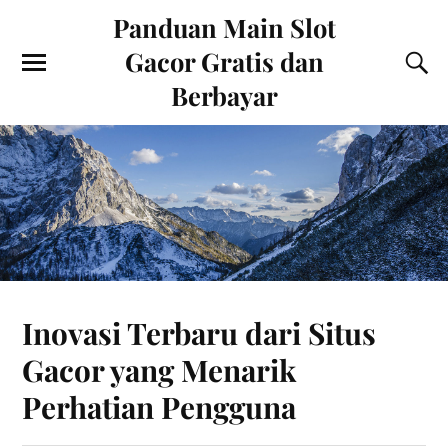
Panduan Main Slot
Gacor Gratis dan
Berbayar
Inovasi Terbaru dari Situs
Gacor yang Menarik
Perhatian Pengguna