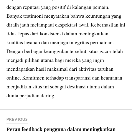
dengan reputasi yang positif di kalangan pemain.
Banyak testimoni menyatakan bahwa keuntungan yang
diraih jauh melampaui ekspektasi awal. Keberhasilan ini
tidak lepas dari konsistensi dalam meningkatkan
kualitas layanan dan menjaga integritas permainan.
Dengan berbagai keunggulan tersebut, situs gacor telah
menjadi pilihan utama bagi mereka yang ingin
mendapatkan hasil maksimal dari aktivitas taruhan
online. Komitmen terhadap transparansi dan keamanan
menjadikan situs ini sebagai destinasi utama dalam
dunia perjudian daring.
PREVIOUS
Peran feedback pengguna dalam meningkatkan