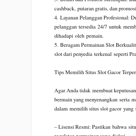
cashback, putaran gratis, dan promos
4. Layanan Pelanggan Profesional: 
pelanggan tersedia 24/7 untuk mem
dihadapi oleh pemain.
5. Beragam Permainan Slot Berkualit
slot dari penyedia terkenal seperti P
Tips Memilih Situs Slot Gacor Terpe
Agar Anda tidak membuat keputusan
bermain yang menyenangkan serta me
dalam memilih situs slot gacor yang 
– Lisensi Resmi: Pastikan bahwa situ
regulator permainan yang diakui.