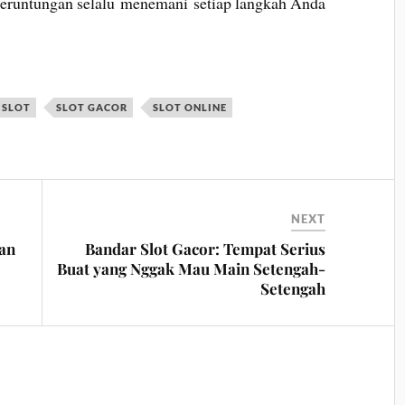
beruntungan selalu menemani setiap langkah Anda
SLOT
SLOT GACOR
SLOT ONLINE
NEXT
gan
Bandar Slot Gacor: Tempat Serius
Buat yang Nggak Mau Main Setengah-
Setengah