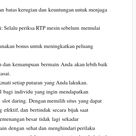
an batas kerugian dan keuntungan untuk menjaga
i: Selalu periksa RTP mesin sebelum memulai
unakan bonus untuk meningkatkan peluang
n dan kemampuan bermain Anda akan lebih baik
asai.
kmati setiap putaran yang Anda lakukan.
eal bagi individu yang ingin mendapatkan
 slot daring. Dengan memilih situs yang dapat
 efektif, dan bertindak secara bijak saat
emenangan besar tidak lagi sekadar
main dengan sehat dan menghindari perilaku