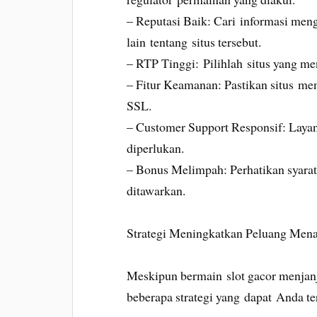
– Reputasi Baik: Cari informasi men
lain tentang situs tersebut.
– RTP Tinggi: Pilihlah situs yang m
– Fitur Keamanan: Pastikan situs me
SSL.
– Customer Support Responsif: Laya
diperlukan.
– Bonus Melimpah: Perhatikan syarat
ditawarkan.
Strategi Meningkatkan Peluang Menan
Meskipun bermain slot gacor menjanj
beberapa strategi yang dapat Anda te