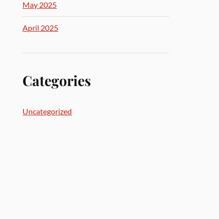
May 2025
April 2025
Categories
Uncategorized