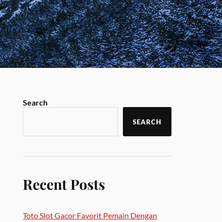
Search
SEARCH
Recent Posts
Toto Slot Gacor Favorit Pemain Dengan