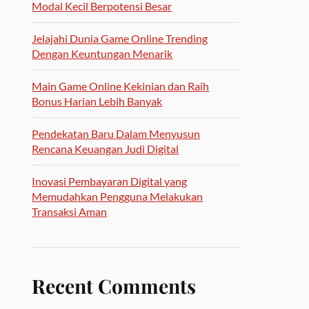
Modal Kecil Berpotensi Besar
Jelajahi Dunia Game Online Trending
Dengan Keuntungan Menarik
Main Game Online Kekinian dan Raih
Bonus Harian Lebih Banyak
Pendekatan Baru Dalam Menyusun
Rencana Keuangan Judi Digital
Inovasi Pembayaran Digital yang
Memudahkan Pengguna Melakukan
Transaksi Aman
Recent Comments