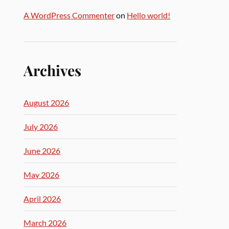
A WordPress Commenter
on
Hello world!
Archives
August 2026
July 2026
June 2026
May 2026
April 2026
March 2026