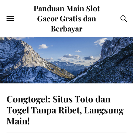
Panduan Main Slot
Gacor Gratis dan
Berbayar
Congtogel: Situs Toto dan
Togel Tanpa Ribet, Langsung
Main!