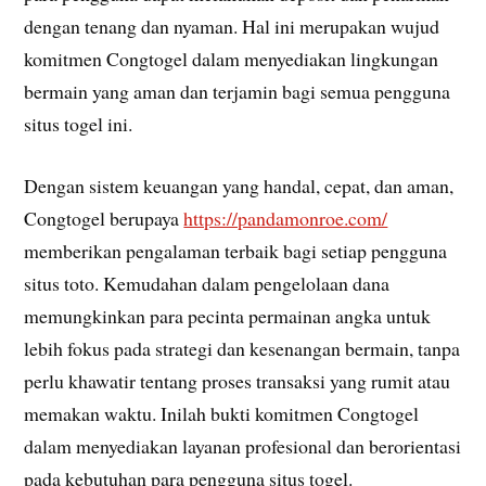
dengan tenang dan nyaman. Hal ini merupakan wujud
komitmen Congtogel dalam menyediakan lingkungan
bermain yang aman dan terjamin bagi semua pengguna
situs togel ini.
Dengan sistem keuangan yang handal, cepat, dan aman,
Congtogel berupaya
https://pandamonroe.com/
memberikan pengalaman terbaik bagi setiap pengguna
situs toto. Kemudahan dalam pengelolaan dana
memungkinkan para pecinta permainan angka untuk
lebih fokus pada strategi dan kesenangan bermain, tanpa
perlu khawatir tentang proses transaksi yang rumit atau
memakan waktu. Inilah bukti komitmen Congtogel
dalam menyediakan layanan profesional dan berorientasi
pada kebutuhan para pengguna situs togel.