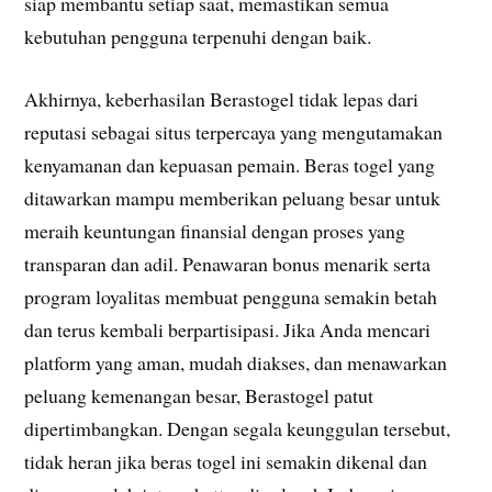
siap membantu setiap saat, memastikan semua
kebutuhan pengguna terpenuhi dengan baik.
Akhirnya, keberhasilan Berastogel tidak lepas dari
reputasi sebagai situs terpercaya yang mengutamakan
kenyamanan dan kepuasan pemain. Beras togel yang
ditawarkan mampu memberikan peluang besar untuk
meraih keuntungan finansial dengan proses yang
transparan dan adil. Penawaran bonus menarik serta
program loyalitas membuat pengguna semakin betah
dan terus kembali berpartisipasi. Jika Anda mencari
platform yang aman, mudah diakses, dan menawarkan
peluang kemenangan besar, Berastogel patut
dipertimbangkan. Dengan segala keunggulan tersebut,
tidak heran jika beras togel ini semakin dikenal dan