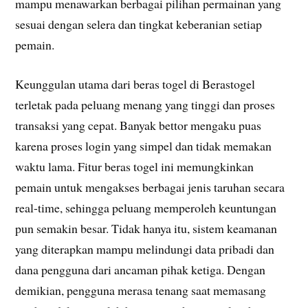
mampu menawarkan berbagai pilihan permainan yang
sesuai dengan selera dan tingkat keberanian setiap
pemain.
Keunggulan utama dari beras togel di Berastogel
terletak pada peluang menang yang tinggi dan proses
transaksi yang cepat. Banyak bettor mengaku puas
karena proses login yang simpel dan tidak memakan
waktu lama. Fitur beras togel ini memungkinkan
pemain untuk mengakses berbagai jenis taruhan secara
real-time, sehingga peluang memperoleh keuntungan
pun semakin besar. Tidak hanya itu, sistem keamanan
yang diterapkan mampu melindungi data pribadi dan
dana pengguna dari ancaman pihak ketiga. Dengan
demikian, pengguna merasa tenang saat memasang