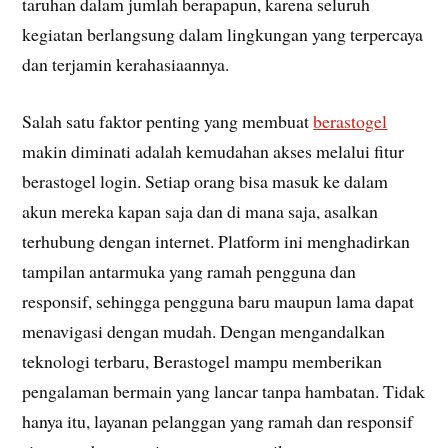
taruhan dalam jumlah berapapun, karena seluruh
kegiatan berlangsung dalam lingkungan yang terpercaya
dan terjamin kerahasiaannya.
Salah satu faktor penting yang membuat
berastogel
makin diminati adalah kemudahan akses melalui fitur
berastogel login. Setiap orang bisa masuk ke dalam
akun mereka kapan saja dan di mana saja, asalkan
terhubung dengan internet. Platform ini menghadirkan
tampilan antarmuka yang ramah pengguna dan
responsif, sehingga pengguna baru maupun lama dapat
menavigasi dengan mudah. Dengan mengandalkan
teknologi terbaru, Berastogel mampu memberikan
pengalaman bermain yang lancar tanpa hambatan. Tidak
hanya itu, layanan pelanggan yang ramah dan responsif