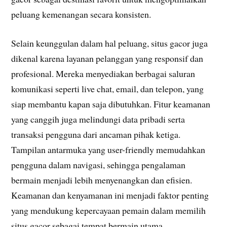
peluang kemenangan secara konsisten.
Selain keunggulan dalam hal peluang, situs gacor juga
dikenal karena layanan pelanggan yang responsif dan
profesional. Mereka menyediakan berbagai saluran
komunikasi seperti live chat, email, dan telepon, yang
siap membantu kapan saja dibutuhkan. Fitur keamanan
yang canggih juga melindungi data pribadi serta
transaksi pengguna dari ancaman pihak ketiga.
Tampilan antarmuka yang user-friendly memudahkan
pengguna dalam navigasi, sehingga pengalaman
bermain menjadi lebih menyenangkan dan efisien.
Keamanan dan kenyamanan ini menjadi faktor penting
yang mendukung kepercayaan pemain dalam memilih
situs gacor sebagai tempat bermain utama.