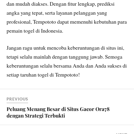
dan mudah diakses. Dengan fitur lengkap, prediksi
angka yang tepat, serta layanan pelanggan yang
profesional, Tempototo dapat memenuhi kebutuhan para
pemain togel di Indonesia.
Jangan ragu untuk mencoba keberuntungan di situs ini,
tetapi selalu mainlah dengan tanggung jawab. Semoga
keberuntungan selalu bersama Anda dan Anda sukses di
setiap taruhan togel di Tempototo!
PREVIOUS
Peluang Menang Besar di Situs Gacor Ora78
dengan Strategi Terbukti