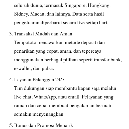
seluruh dunia, termasuk Singapore, Hongkong,
Sidney, Macau, dan lainnya. Data serta hasil
pengeluaran diperbarui secara live setiap hari.
Transaksi Mudah dan Aman
Tempototo menawarkan metode deposit dan
penarikan yang cepat, aman, dan tepercaya
menggunakan berbagai pilihan seperti transfer bank,
e-wallet, dan pulsa.
Layanan Pelanggan 24/7
Tim dukungan siap membantu kapan saja melalui
live chat, WhatsApp, atau email. Pelayanan yang
ramah dan cepat membuat pengalaman bermain
semakin menyenangkan.
Bonus dan Promosi Menarik