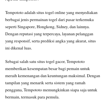
Tempototo adalah situs togel online yang menyediakan
berbagai jenis permainan togel dari pasar terkemuka
seperti Singapore, Hongkong, Sidney, dan lainnya.
Dengan reputasi yang terpercaya, layanan pelanggan
yang responsif, serta prediksi angka yang akurat, situs
ini dikenal luas.
Sebagai salah satu situs togel gacor, Tempototo
memberikan kesempatan besar bagi pemain untuk
meraih kemenangan dan keuntungan maksimal. Dengan
tampilan yang menarik serta sistem yang ramah
pengguna, Tempototo memungkinkan siapa saja untuk
bermain, termasuk para pemula.