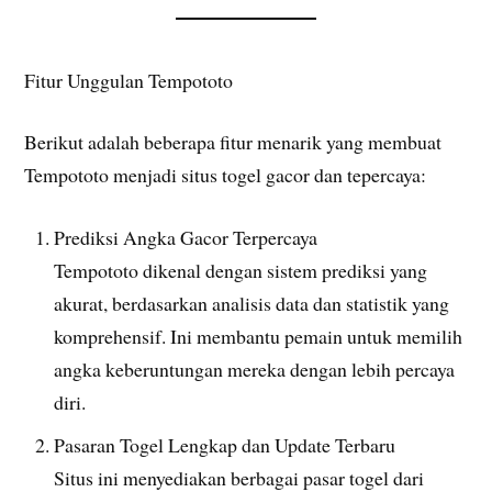
Fitur Unggulan Tempototo
Berikut adalah beberapa fitur menarik yang membuat
Tempototo menjadi situs togel gacor dan tepercaya:
Prediksi Angka Gacor Terpercaya
Tempototo dikenal dengan sistem prediksi yang
akurat, berdasarkan analisis data dan statistik yang
komprehensif. Ini membantu pemain untuk memilih
angka keberuntungan mereka dengan lebih percaya
diri.
Pasaran Togel Lengkap dan Update Terbaru
Situs ini menyediakan berbagai pasar togel dari