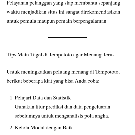
Pelayanan pelanggan yang siap membantu sepanjang
waktu menjadikan situs ini sangat direkomendasikan
untuk pemula maupun pemain berpengalaman.
Tips Main Togel di Tempototo agar Menang Terus
Untuk meningkatkan peluang menang di Tempototo,
berikut beberapa kiat yang bisa Anda coba:
Pelajari Data dan Statistik
Gunakan fitur prediksi dan data pengeluaran
sebelumnya untuk menganalisis pola angka.
Kelola Modal dengan Baik