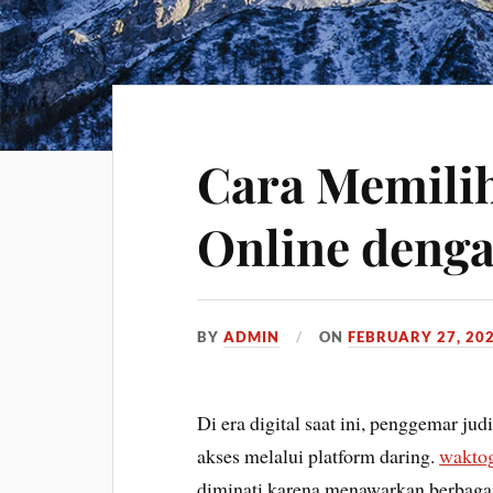
Cara Memilih
Online denga
BY
ADMIN
ON
FEBRUARY 27, 20
Di era digital saat ini, penggemar j
akses melalui platform daring.
wakto
diminati karena menawarkan berbagai