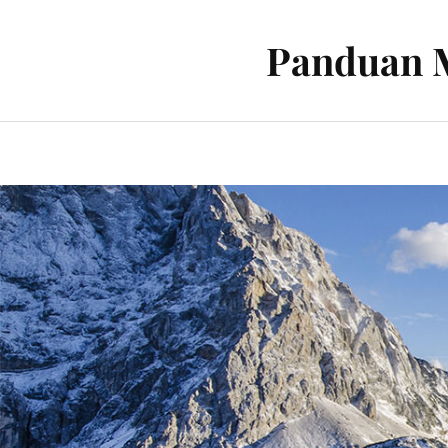
Panduan M