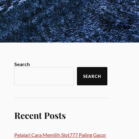
Search
SEARCH
Recent Posts
Pelajari Cara Memilih Slot777 Paling Gacor