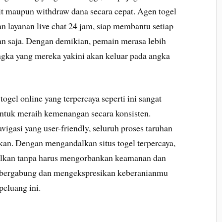
 maupun withdraw dana secara cepat. Agen togel
n layanan live chat 24 jam, siap membantu setiap
n saja. Dengan demikian, pemain merasa lebih
gka yang mereka yakini akan keluar pada angka
gel online yang terpercaya seperti ini sangat
ntuk meraih kemenangan secara konsisten.
vigasi yang user-friendly, seluruh proses taruhan
kan. Dengan mengandalkan situs togel terpercaya,
alkan tanpa harus mengorbankan keamanan dan
k bergabung dan mengekspresikan keberanianmu
peluang ini.