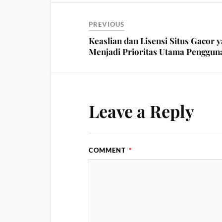
PREVIOUS
Keaslian dan Lisensi Situs Gacor 
Menjadi Prioritas Utama Penggun
Leave a Reply
COMMENT
*