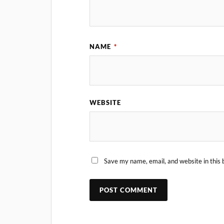
NAME
*
WEBSITE
Save my name, email, and website in this 