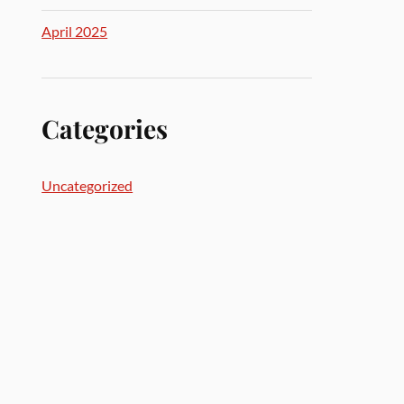
April 2025
Categories
Uncategorized