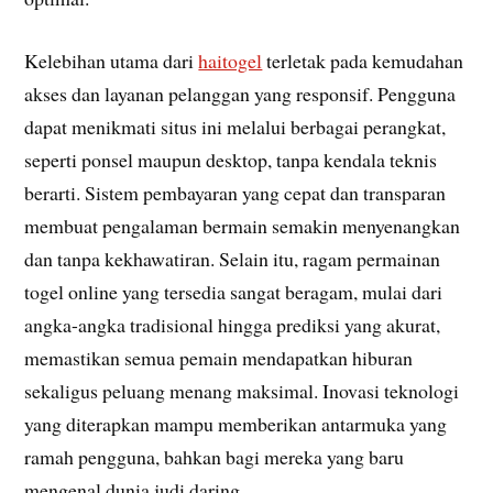
Kelebihan utama dari
haitogel
terletak pada kemudahan
akses dan layanan pelanggan yang responsif. Pengguna
dapat menikmati situs ini melalui berbagai perangkat,
seperti ponsel maupun desktop, tanpa kendala teknis
berarti. Sistem pembayaran yang cepat dan transparan
membuat pengalaman bermain semakin menyenangkan
dan tanpa kekhawatiran. Selain itu, ragam permainan
togel online yang tersedia sangat beragam, mulai dari
angka-angka tradisional hingga prediksi yang akurat,
memastikan semua pemain mendapatkan hiburan
sekaligus peluang menang maksimal. Inovasi teknologi
yang diterapkan mampu memberikan antarmuka yang
ramah pengguna, bahkan bagi mereka yang baru
mengenal dunia judi daring.