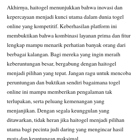
Akhirnya, haitogel menunjukkan bahwa inovasi dan
kepercayaan menjadi kunci utama dalam dunia togel
online yang kompetitif. Keberhasilan platform ini
membuktikan bahwa kombinasi layanan prima dan fitur
lengkap mampu menarik perhatian banyak orang dari
berbagai kalangan. Bagi mereka yang ingin meraih
keberuntungan besar, bergabung dengan haitogel
menjadi pilihan yang tepat. Jangan ragu untuk mencoba
peruntungan dan buktikan sendiri bagaimana togel
online ini mampu memberikan pengalaman tak
terlupakan, serta peluang kemenangan yang
menjanjikan. Dengan segala keunggulan yang
ditawarkan, tidak heran jika haitogel menjadi pilihan
utama bagi pecinta judi daring yang mengincar hasil
nyata dan keuntungan maksimal.