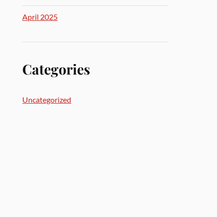
April 2025
Categories
Uncategorized