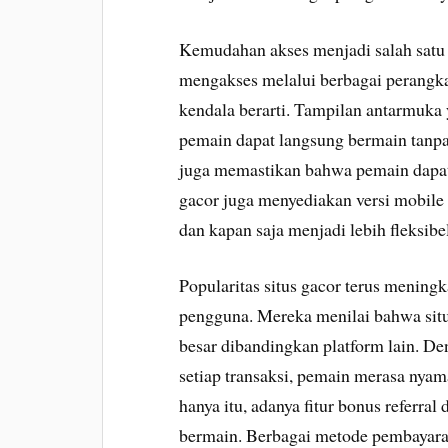
Kemudahan akses menjadi salah satu 
mengakses melalui berbagai perangkat
kendala berarti. Tampilan antarmuka
pemain dapat langsung bermain tanpa
juga memastikan bahwa pemain dapat 
gacor juga menyediakan versi mobile 
dan kapan saja menjadi lebih fleksibel
Popularitas situs gacor terus mening
pengguna. Mereka menilai bahwa sit
besar dibandingkan platform lain. De
setiap transaksi, pemain merasa nya
hanya itu, adanya fitur bonus referr
bermain. Berbagai metode pembayara