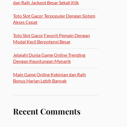
dan Raih Jackpot Besar Sekali Klik
Toto Slot Gacor Terpopuler Dengan Sistem
Akses Cepat
Toto Slot Gacor Favorit Pemain Dengan
Modal Kecil Berpotensi Besar
Jelajahi Dunia Game Online Trending
Dengan Keuntungan Menarik
Main Game Online Kekinian dan Raih
Bonus Harian Lebih Banyak
Recent Comments