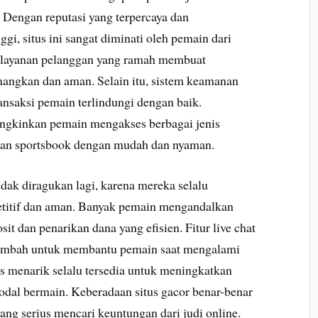
 Dengan reputasi yang terpercaya dan
, situs ini sangat diminati oleh pemain dari
n layanan pelanggan yang ramah membuat
ngkan dan aman. Selain itu, sistem keamanan
ansaksi pemain terlindungi dengan baik.
ngkinkan pemain mengakses berbagai jenis
l, dan sportsbook dengan mudah dan nyaman.
tidak diragukan lagi, karena mereka selalu
etitif dan aman. Banyak pemain mengandalkan
sit dan penarikan dana yang efisien. Fitur live chat
tambah untuk membantu pemain saat mengalami
us menarik selalu tersedia untuk meningkatkan
al bermain. Keberadaan situs gacor benar-benar
ang serius mencari keuntungan dari judi online.