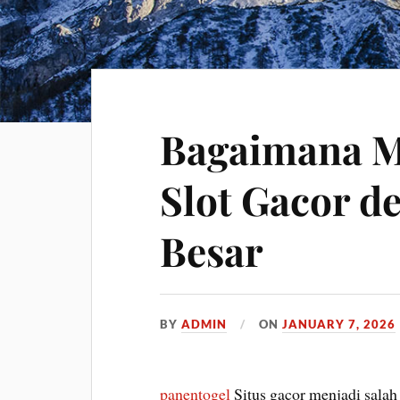
Bagaimana M
Slot Gacor d
Besar
BY
ADMIN
ON
JANUARY 7, 2026
panentogel
Situs gacor menjadi salah 