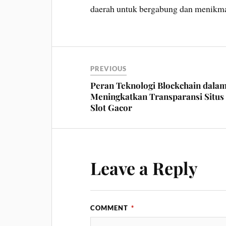
daerah untuk bergabung dan menikmat
PREVIOUS
Peran Teknologi Blockchain dala
Meningkatkan Transparansi Situs
Slot Gacor
Leave a Reply
COMMENT
*