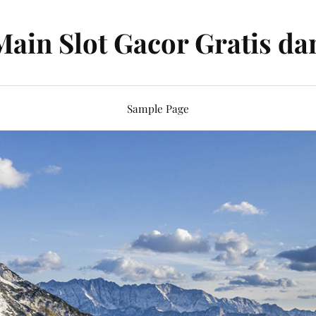
ain Slot Gacor Gratis da
Sample Page