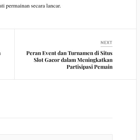
i permainan secara lancar.
NEXT
m
Peran Event dan Turnamen di Situs
Slot Gacor dalam Meningkatkan
Partisipasi Pemain