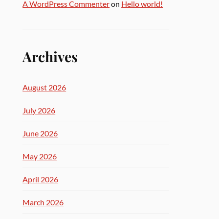
A WordPress Commenter
on
Hello world!
Archives
August 2026
July 2026
June 2026
May 2026
April 2026
March 2026