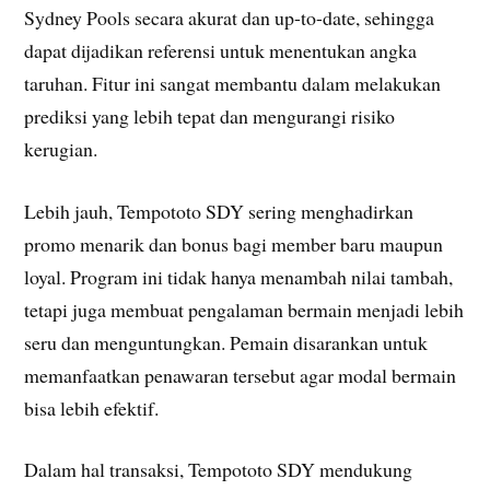
Sydney Pools secara akurat dan up-to-date, sehingga
dapat dijadikan referensi untuk menentukan angka
taruhan. Fitur ini sangat membantu dalam melakukan
prediksi yang lebih tepat dan mengurangi risiko
kerugian.
Lebih jauh, Tempototo SDY sering menghadirkan
promo menarik dan bonus bagi member baru maupun
loyal. Program ini tidak hanya menambah nilai tambah,
tetapi juga membuat pengalaman bermain menjadi lebih
seru dan menguntungkan. Pemain disarankan untuk
memanfaatkan penawaran tersebut agar modal bermain
bisa lebih efektif.
Dalam hal transaksi, Tempototo SDY mendukung