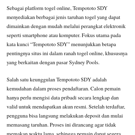
Sebagai platform togel online, Tempototo SDY
menyediakan berbagai jenis taruhan togel yang dapat
dimainkan dengan mudah melalui perangkat elektronik
seperti smartphone atau komputer. Fokus utama pada
kata kunci “Tempototo SDY” menunjukkan betapa
pentingnya situs ini dalam ranah togel online, khususnya
yang berkaitan dengan pasar Sydney Pools.
Salah satu keunggulan Tempototo SDY adalah
kemudahan dalam proses pendaftaran. Calon pemain
hanya perlu mengisi data pribadi secara lengkap dan
valid untuk mendapatkan akun resmi. Setelah terdaftar,
pengguna bisa langsung melakukan deposit dan mulai
memasang taruhan. Proses ini dirancang agar tidak
memakan waktu lama, sehingga pemain dapat segera