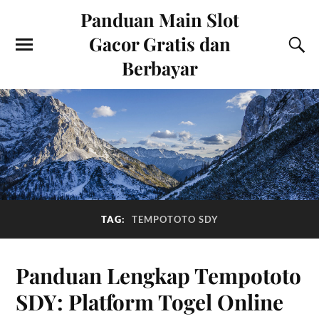
Panduan Main Slot
Gacor Gratis dan
Berbayar
TAG:
TEMPOTOTO SDY
Panduan Lengkap Tempototo
SDY: Platform Togel Online