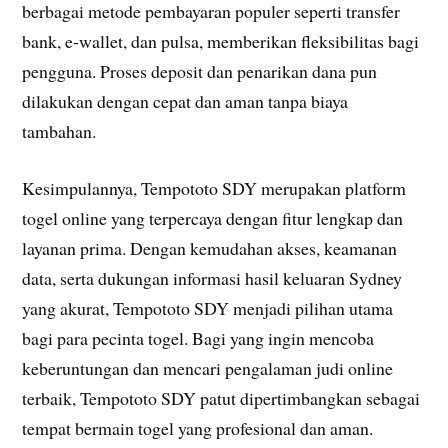
berbagai metode pembayaran populer seperti transfer
bank, e-wallet, dan pulsa, memberikan fleksibilitas bagi
pengguna. Proses deposit dan penarikan dana pun
dilakukan dengan cepat dan aman tanpa biaya
tambahan.
Kesimpulannya, Tempototo SDY merupakan platform
togel online yang terpercaya dengan fitur lengkap dan
layanan prima. Dengan kemudahan akses, keamanan
data, serta dukungan informasi hasil keluaran Sydney
yang akurat, Tempototo SDY menjadi pilihan utama
bagi para pecinta togel. Bagi yang ingin mencoba
keberuntungan dan mencari pengalaman judi online
terbaik, Tempototo SDY patut dipertimbangkan sebagai
tempat bermain togel yang profesional dan aman.