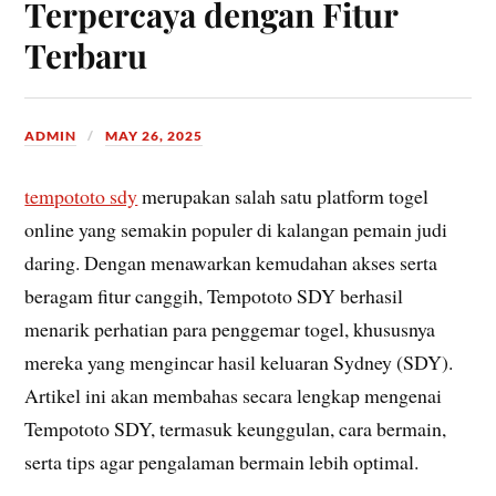
Terpercaya dengan Fitur
Terbaru
ADMIN
MAY 26, 2025
tempototo sdy
merupakan salah satu platform togel
online yang semakin populer di kalangan pemain judi
daring. Dengan menawarkan kemudahan akses serta
beragam fitur canggih, Tempototo SDY berhasil
menarik perhatian para penggemar togel, khususnya
mereka yang mengincar hasil keluaran Sydney (SDY).
Artikel ini akan membahas secara lengkap mengenai
Tempototo SDY, termasuk keunggulan, cara bermain,
serta tips agar pengalaman bermain lebih optimal.