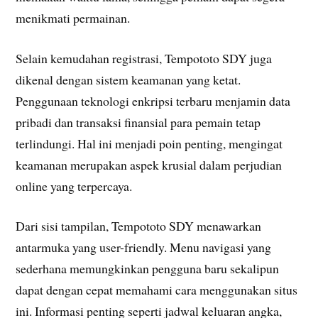
menikmati permainan.
Selain kemudahan registrasi, Tempototo SDY juga
dikenal dengan sistem keamanan yang ketat.
Penggunaan teknologi enkripsi terbaru menjamin data
pribadi dan transaksi finansial para pemain tetap
terlindungi. Hal ini menjadi poin penting, mengingat
keamanan merupakan aspek krusial dalam perjudian
online yang terpercaya.
Dari sisi tampilan, Tempototo SDY menawarkan
antarmuka yang user-friendly. Menu navigasi yang
sederhana memungkinkan pengguna baru sekalipun
dapat dengan cepat memahami cara menggunakan situs
ini. Informasi penting seperti jadwal keluaran angka,