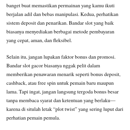
banget buat memastikan permainan yang kamu ikuti
berjalan adil dan bebas manipulasi. Kedua, perhatikan
sistem deposit dan penarikan. Bandar slot yang baik
biasanya menyediakan berbagai metode pembayaran
yang cepat, aman, dan fleksibel.
Selain itu, jangan lupakan faktor bonus dan promosi.
Bandar slot gacor biasanya nggak pelit dalam
memberikan penawaran menarik seperti bonus deposit,
cashback, atau free spin untuk pemain baru maupun
lama. Tapi ingat, jangan langsung tergoda bonus besar
tanpa membaca syarat dan ketentuan yang berlaku—
karena di situlah letak “plot twist” yang sering luput dari
perhatian pemain pemula.