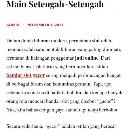
Main Setengah-Setengah
ADMIN
NOVEMBER 3, 2025
slot
Dalam dunia hiburan modern, permainan
telah
menjadi salah satu bentuk hiburan yang paling diminati,
judi online
terutama di kalangan penggemar
. Dari
sekian banyak platform yang bermunculan, istilah
bandar slot gacor
sering menjadi perbincangan hangat
di berbagai forum dan komunitas pemain. Tapi, apa
sebenarnya makna di balik istilah itu, dan kenapa banyak
orang rela mencari bandar slot yang disebut “gacor”?
Yuk, kita bahas dengan gaya santai tapi tetap berbobot.
Secara sederhana, “gacor” adalah istilah yang berasal