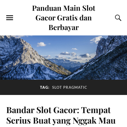
Panduan Main Slot
Gacor Gratis dan
Berbayar
TAG:
SLOT PRAGMATIC
Bandar Slot Gacor: Tempat
Serius Buat yang Nggak Mau