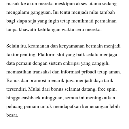
masuk ke akun mereka meskipun akses utama sedang
mengalami gangguan. Ini tentu menjadi nilai tambah
bagi siapa saja yang ingin tetap menikmati permainan
tanpa khawatir kehilangan waktu seru mereka.
Selain itu, keamanan dan kenyamanan bermain menjadi
faktor penting. Platform slot yang baik selalu menjaga
data pemain dengan sistem enkripsi yang canggih,
memastikan transaksi dan informasi pribadi tetap aman.
Bonus dan promosi menarik juga menjadi daya tarik
tersendiri. Mulai dari bonus selamat datang, free spin,
hingga cashback mingguan, semua ini meningkatkan
peluang pemain untuk mendapatkan kemenangan lebih
besar.