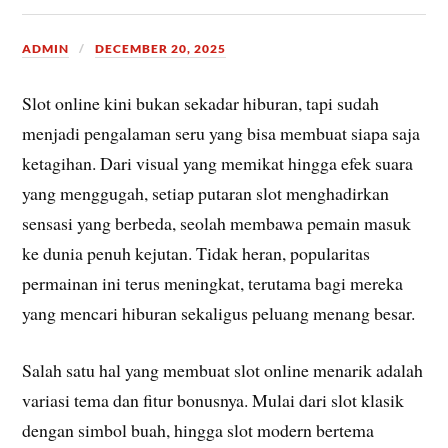
ADMIN
DECEMBER 20, 2025
Slot online kini bukan sekadar hiburan, tapi sudah
menjadi pengalaman seru yang bisa membuat siapa saja
ketagihan. Dari visual yang memikat hingga efek suara
yang menggugah, setiap putaran slot menghadirkan
sensasi yang berbeda, seolah membawa pemain masuk
ke dunia penuh kejutan. Tidak heran, popularitas
permainan ini terus meningkat, terutama bagi mereka
yang mencari hiburan sekaligus peluang menang besar.
Salah satu hal yang membuat slot online menarik adalah
variasi tema dan fitur bonusnya. Mulai dari slot klasik
dengan simbol buah, hingga slot modern bertema