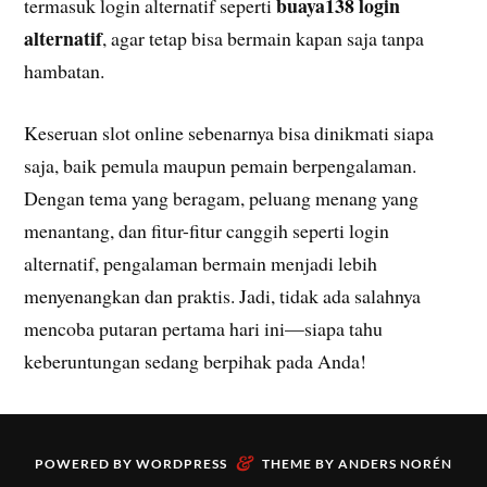
buaya138 login
termasuk login alternatif seperti
alternatif
, agar tetap bisa bermain kapan saja tanpa
hambatan.
Keseruan slot online sebenarnya bisa dinikmati siapa
saja, baik pemula maupun pemain berpengalaman.
Dengan tema yang beragam, peluang menang yang
menantang, dan fitur-fitur canggih seperti login
alternatif, pengalaman bermain menjadi lebih
menyenangkan dan praktis. Jadi, tidak ada salahnya
mencoba putaran pertama hari ini—siapa tahu
keberuntungan sedang berpihak pada Anda!
&
POWERED BY
WORDPRESS
THEME BY
ANDERS NORÉN