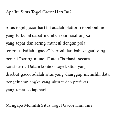
Apa Itu Situs Togel Gacor Hari Ini?
Situs togel gacor hari ini adalah platform togel online
yang terkenal dapat memberikan hasil angka
yang tepat dan sering muncul dengan pola
tertentu. Istilah “gacor” berasal dari bahasa gaul yang
berarti “sering muncul” atau “berhasil secara
konsisten”. Dalam konteks togel, situs yang
disebut gacor adalah situs yang dianggap memiliki data
pengeluaran angka yang akurat dan prediksi
yang tepat setiap hari.
Mengapa Memilih Situs Togel Gacor Hari Ini?