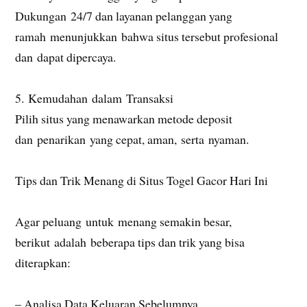
Dukungan 24/7 dan layanan pelanggan yang
ramah menunjukkan bahwa situs tersebut profesional
dan dapat dipercaya.
5. Kemudahan dalam Transaksi
Pilih situs yang menawarkan metode deposit
dan penarikan yang cepat, aman, serta nyaman.
Tips dan Trik Menang di Situs Togel Gacor Hari Ini
Agar peluang untuk menang semakin besar,
berikut adalah beberapa tips dan trik yang bisa
diterapkan:
– Analisa Data Keluaran Sebelumnya