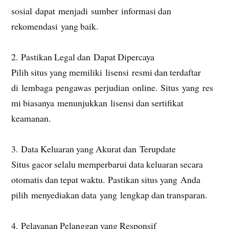
sosial dapat menjadi sumber informasi dan
rekomendasi yang baik.
2. Pastikan Legal dan Dapat Dipercaya
Pilih situs yang memiliki lisensi resmi dan terdaftar
di lembaga pengawas perjudian online. Situs yang res
mi biasanya menunjukkan lisensi dan sertifikat
keamanan.
3. Data Keluaran yang Akurat dan Terupdate
Situs gacor selalu memperbarui data keluaran secara
otomatis dan tepat waktu. Pastikan situs yang Anda
pilih menyediakan data yang lengkap dan transparan.
4. Pelayanan Pelanggan yang Responsif