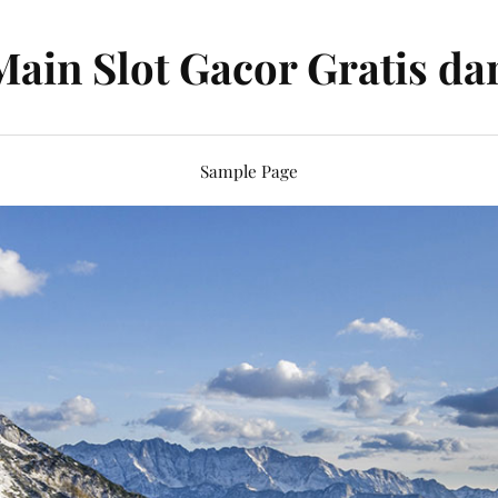
ain Slot Gacor Gratis da
Sample Page