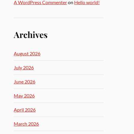
A WordPress Commenter
on
Hello world!
Archives
August 2026
July 2026
June 2026
May 2026
April 2026
March 2026