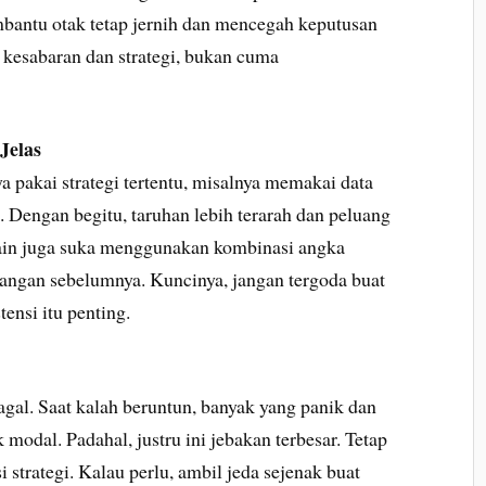
bantu otak tetap jernih dan mencegah keputusan
al kesabaran dan strategi, bukan cuma
Jelas
a pakai strategi tertentu, misalnya memakai data
. Dengan begitu, taruhan lebih terarah dan peluang
ain juga suka menggunakan kombinasi angka
nangan sebelumnya. Kuncinya, jangan tergoda buat
tensi itu penting.
agal. Saat kalah beruntun, banyak yang panik dan
 modal. Padahal, justru ini jebakan terbesar. Tetap
i strategi. Kalau perlu, ambil jeda sejenak buat