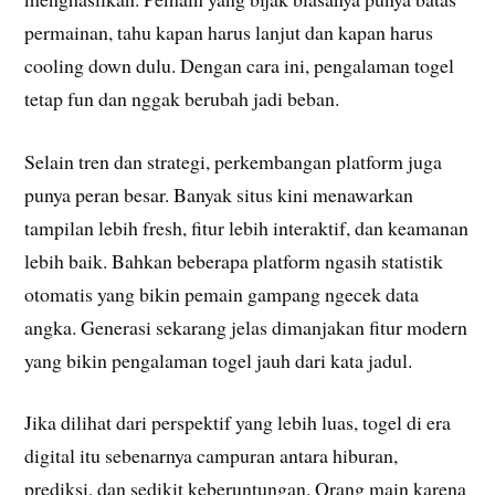
permainan, tahu kapan harus lanjut dan kapan harus
cooling down dulu. Dengan cara ini, pengalaman togel
tetap fun dan nggak berubah jadi beban.
Selain tren dan strategi, perkembangan platform juga
punya peran besar. Banyak situs kini menawarkan
tampilan lebih fresh, fitur lebih interaktif, dan keamanan
lebih baik. Bahkan beberapa platform ngasih statistik
otomatis yang bikin pemain gampang ngecek data
angka. Generasi sekarang jelas dimanjakan fitur modern
yang bikin pengalaman togel jauh dari kata jadul.
Jika dilihat dari perspektif yang lebih luas, togel di era
digital itu sebenarnya campuran antara hiburan,
prediksi, dan sedikit keberuntungan. Orang main karena