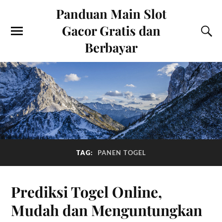
Panduan Main Slot
Gacor Gratis dan
Berbayar
TAG:
PANEN TOGEL
Prediksi Togel Online,
Mudah dan Menguntungkan