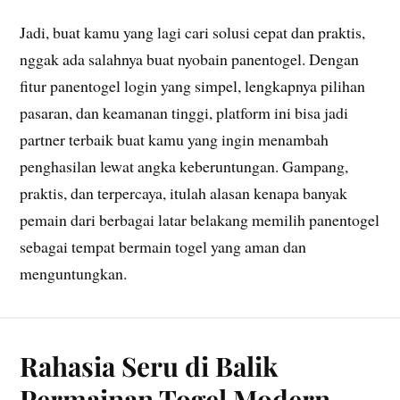
Jadi, buat kamu yang lagi cari solusi cepat dan praktis,
nggak ada salahnya buat nyobain panentogel. Dengan
fitur panentogel login yang simpel, lengkapnya pilihan
pasaran, dan keamanan tinggi, platform ini bisa jadi
partner terbaik buat kamu yang ingin menambah
penghasilan lewat angka keberuntungan. Gampang,
praktis, dan terpercaya, itulah alasan kenapa banyak
pemain dari berbagai latar belakang memilih panentogel
sebagai tempat bermain togel yang aman dan
menguntungkan.
Rahasia Seru di Balik
Permainan Togel Modern