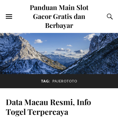
Panduan Main Slot
Gacor Gratis dan
Berbayar
TAG:
PAJEROTOTO
Data Macau Resmi, Info
Togel Terpercaya