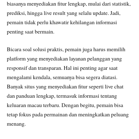
biasanya menyediakan fitur lengkap, mulai dari statistik,
prediksi, hingga live result yang selalu update. Jadi,
pemain tidak perlu khawatir kehilangan informasi
penting saat bermain.
Bicara soal solusi praktis, pemain juga harus memilih
platform yang menyediakan layanan pelanggan yang
responsif dan transparan. Hal ini penting agar saat
mengalami kendala, semuanya bisa segera diatasi.
Banyak situs yang menyediakan fitur seperti live chat
dan panduan lengkap, termasuk informasi tentang
keluaran macau terbaru. Dengan begitu, pemain bisa
tetap fokus pada permainan dan meningkatkan peluang
menang.