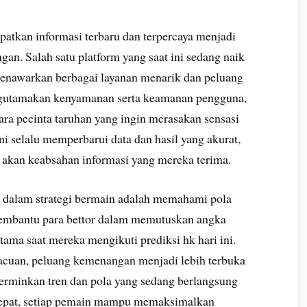
patkan informasi terbaru dan terpercaya menjadi
an. Salah satu platform yang saat ini sedang naik
menawarkan berbagai layanan menarik dan peluang
ngutamakan kenyamanan serta keamanan pengguna,
ra pecinta taruhan yang ingin merasakan sensasi
ini selalu memperbarui data dan hasil yang akurat,
r akan keabsahan informasi yang mereka terima.
ya dalam strategi bermain adalah memahami pola
i membantu para bettor dalam memutuskan angka
utama saat mereka mengikuti prediksi hk hari ini.
acuan, peluang kemenangan menjadi lebih terbuka
ncerminkan tren dan pola yang sedang berlangsung
g tepat, setiap pemain mampu memaksimalkan