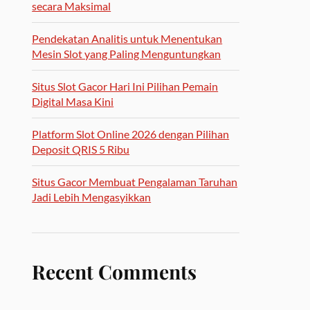
secara Maksimal
Pendekatan Analitis untuk Menentukan
Mesin Slot yang Paling Menguntungkan
Situs Slot Gacor Hari Ini Pilihan Pemain
Digital Masa Kini
Platform Slot Online 2026 dengan Pilihan
Deposit QRIS 5 Ribu
Situs Gacor Membuat Pengalaman Taruhan
Jadi Lebih Mengasyikkan
Recent Comments