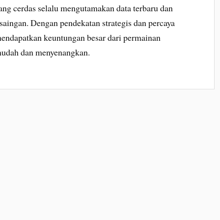
yang cerdas selalu mengutamakan data terbaru dan
rsaingan. Dengan pendekatan strategis dan percaya
mendapatkan keuntungan besar dari permainan
 mudah dan menyenangkan.