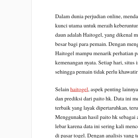
Dalam dunia perjudian online, menda
kunci utama untuk meraih keberuntung
daun adalah Haitogel, yang dikenal 
besar bagi para pemain. Dengan me
Haitogel mampu menarik perhatian pa
kemenangan nyata. Setiap hari, situs 
sehingga pemain tidak perlu khawati
Selain
haitogel
, aspek penting lainn
dan prediksi dari paito hk. Data in
terbaik yang layak dipertaruhkan, ter
Menggunakan hasil paito hk sebagai 
lebar karena data ini sering kali me
di pasar togel. Dengan analisis yan