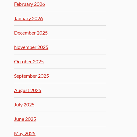
February 2026
January 2026
December 2025
November 2025
October 2025
September 2025
August 2025
July 2025
June 2025
May 2025