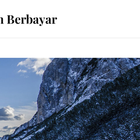
n Berbayar