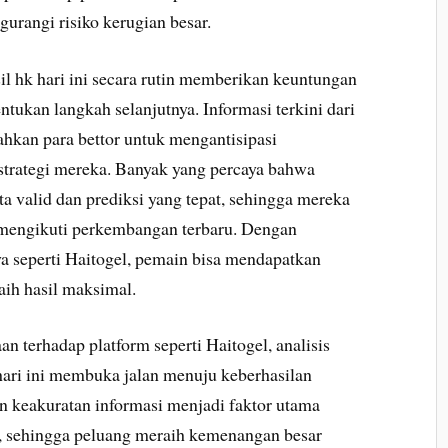
rangi risiko kerugian besar.
l hk hari ini secara rutin memberikan keuntungan
ukan langkah selanjutnya. Informasi terkini dari
hkan para bettor untuk mengantisipasi
strategi mereka. Banyak yang percaya bahwa
a valid dan prediksi yang tepat, sehingga mereka
mengikuti perkembangan terbaru. Dengan
 seperti Haitogel, pemain bisa mendapatkan
ih hasil maksimal.
n terhadap platform seperti Haitogel, analisis
 hari ini membuka jalan menuju keberhasilan
dan keakuratan informasi menjadi faktor utama
, sehingga peluang meraih kemenangan besar