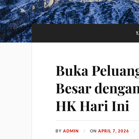
T
Buka Peluan
Besar dengan 
HK Hari Ini
BY
ADMIN
ON
APRIL 7, 2026