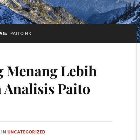
AG:
PAITO HK
g Menang Lebih
Analisis Paito
IN
UNCATEGORIZED