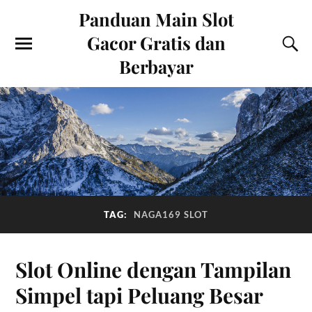
Panduan Main Slot
Gacor Gratis dan
Berbayar
TAG:
NAGA169 SLOT
Slot Online dengan Tampilan
Simpel tapi Peluang Besar