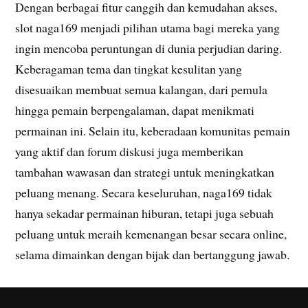
Dengan berbagai fitur canggih dan kemudahan akses,
slot naga169 menjadi pilihan utama bagi mereka yang
ingin mencoba peruntungan di dunia perjudian daring.
Keberagaman tema dan tingkat kesulitan yang
disesuaikan membuat semua kalangan, dari pemula
hingga pemain berpengalaman, dapat menikmati
permainan ini. Selain itu, keberadaan komunitas pemain
yang aktif dan forum diskusi juga memberikan
tambahan wawasan dan strategi untuk meningkatkan
peluang menang. Secara keseluruhan, naga169 tidak
hanya sekadar permainan hiburan, tetapi juga sebuah
peluang untuk meraih kemenangan besar secara online,
selama dimainkan dengan bijak dan bertanggung jawab.