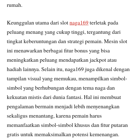
rumah.
Keunggulan utama dari slot
naga169
terletak pada
peluang menang yang cukup tinggi, tergantung dari
tingkat keberuntungan dan strategi pemain. Mesin slot
ini menawarkan berbagai fitur bonus yang bisa
meningkatkan peluang mendapatkan jackpot atau
hadiah lainnya. Selain itu, naga169 juga dikenal dengan
tampilan visual yang memukau, menampilkan simbol-
simbol yang berhubungan dengan tema naga dan
kekuatan mistis dari dunia fantasi. Hal ini membuat
pengalaman bermain menjadi lebih menyenangkan
sekaligus menantang, karena pemain harus
memanfaatkan simbol-simbol khusus dan fitur putaran
gratis untuk memaksimalkan potensi kemenangan.