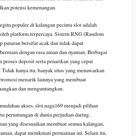
alkan potensi kemenangan.
gitu populer di kalangan pecinta slot adalah
 oleh platform terpercaya. Sistem RNG (Random
putaran bersifat acak dan tidak dapat
 bermain dengan rasa aman dan nyaman. Berbagai
 proses deposit serta penarikan yang cepat
Tidak hanya itu, banyak situs yang menawarkan
 promosi menarik lainnya yang membuat
nangkan dan menguntungkan.
emudahan akses, slot naga169 menjadi pilihan
a peruntungan di dunia perjudian daring.
itan yang disesuaikan membuat semua kalangan,
man, dapat menikmati permainan ini. Selain itu,