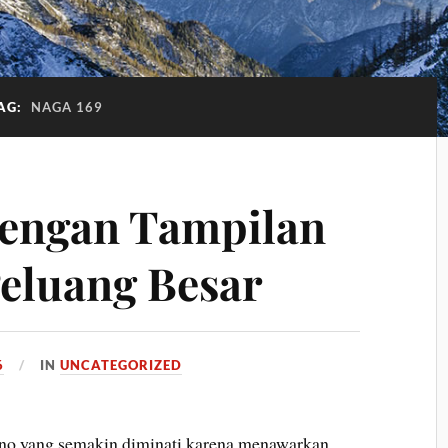
AG:
NAGA 169
dengan Tampilan
Peluang Besar
6
IN
UNCATEGORIZED
sino yang semakin diminati karena menawarkan