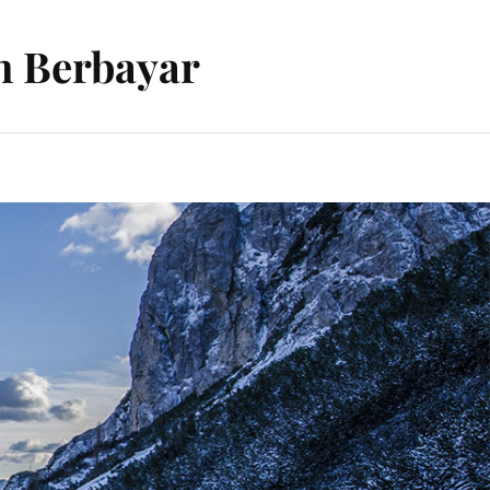
n Berbayar