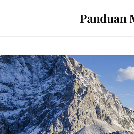
Panduan M