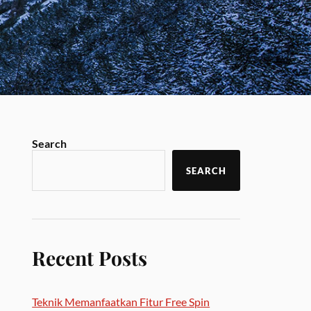
Search
SEARCH
Recent Posts
Teknik Memanfaatkan Fitur Free Spin