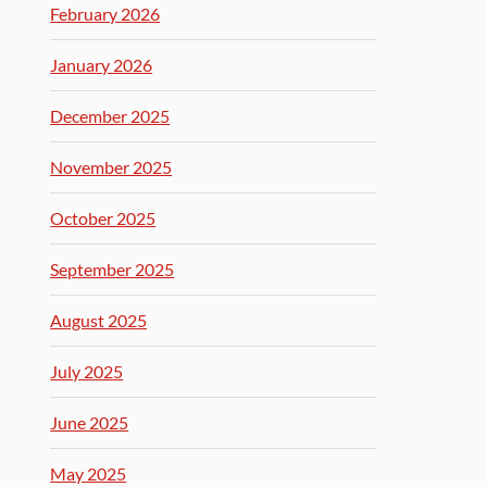
February 2026
January 2026
December 2025
November 2025
October 2025
September 2025
August 2025
July 2025
June 2025
May 2025