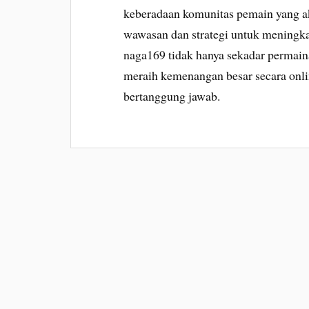
keberadaan komunitas pemain yang a
wawasan dan strategi untuk meningka
naga169 tidak hanya sekadar permaina
meraih kemenangan besar secara onli
bertanggung jawab.