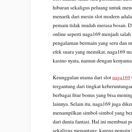
hiburan sekaligus peluang untuk men
menarik dari mesin slot modern adal
pemain tidak mudah merasa bosan. Da
online seperti naga169 menjadi salah 
pengalaman bermain yang seru dan m
efek suara yang memikat, naga169 m
kasino nyata, namun dengan kenyama
Keunggulan utama dari slot
naga169
tergantung dari tingkat keberuntunga
berbagai fitur bonus yang bisa meni
lainnya. Selain itu, naga169 juga di
menampilkan simbol-simbol yang ber
dari dunia fantasi. Hal ini membuat
sekaligus menantang, karena pemain