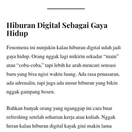
Hiburan Digital Sebagai Gaya
Hidup
Fenomena ini nunjukin kalau hiburan digital udah jadi
gaya hidup. Orang nggak lagi mikirin sekadar “main”
atau “coba-coba,” tapi lebih ke arah mencari sensasi
baru yang bisa ngisi waktu luang. Ada rasa penasaran,
ada adrenalin, tapi juga ada unsur hiburan yang bikin
nggak gampang bosen.
Bahkan banyak orang yang nganggap ini cara buat
refreshing setelah seharian kerja atau kuliah. Nggak
heran kalau hiburan digital kayak gini makin lama