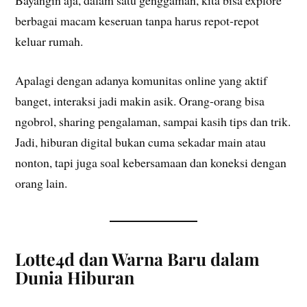
Bayangin aja, dalam satu genggaman, kita bisa explore
berbagai macam keseruan tanpa harus repot-repot
keluar rumah.
Apalagi dengan adanya komunitas online yang aktif
banget, interaksi jadi makin asik. Orang-orang bisa
ngobrol, sharing pengalaman, sampai kasih tips dan trik.
Jadi, hiburan digital bukan cuma sekadar main atau
nonton, tapi juga soal kebersamaan dan koneksi dengan
orang lain.
Lotte4d dan Warna Baru dalam
Dunia Hiburan