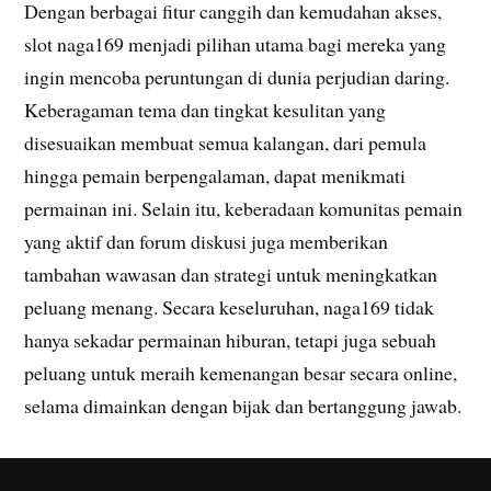
Dengan berbagai fitur canggih dan kemudahan akses,
slot naga169 menjadi pilihan utama bagi mereka yang
ingin mencoba peruntungan di dunia perjudian daring.
Keberagaman tema dan tingkat kesulitan yang
disesuaikan membuat semua kalangan, dari pemula
hingga pemain berpengalaman, dapat menikmati
permainan ini. Selain itu, keberadaan komunitas pemain
yang aktif dan forum diskusi juga memberikan
tambahan wawasan dan strategi untuk meningkatkan
peluang menang. Secara keseluruhan, naga169 tidak
hanya sekadar permainan hiburan, tetapi juga sebuah
peluang untuk meraih kemenangan besar secara online,
selama dimainkan dengan bijak dan bertanggung jawab.