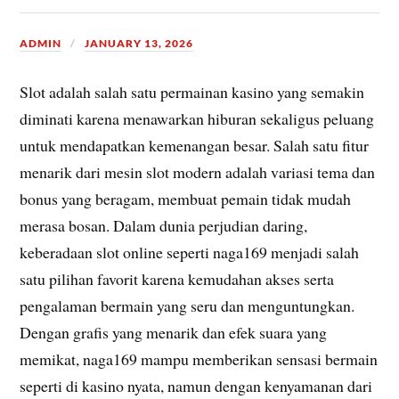
ADMIN
JANUARY 13, 2026
Slot adalah salah satu permainan kasino yang semakin
diminati karena menawarkan hiburan sekaligus peluang
untuk mendapatkan kemenangan besar. Salah satu fitur
menarik dari mesin slot modern adalah variasi tema dan
bonus yang beragam, membuat pemain tidak mudah
merasa bosan. Dalam dunia perjudian daring,
keberadaan slot online seperti naga169 menjadi salah
satu pilihan favorit karena kemudahan akses serta
pengalaman bermain yang seru dan menguntungkan.
Dengan grafis yang menarik dan efek suara yang
memikat, naga169 mampu memberikan sensasi bermain
seperti di kasino nyata, namun dengan kenyamanan dari